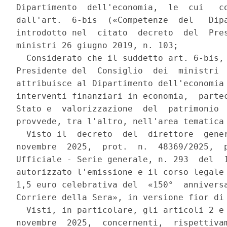
Dipartimento  dell'economia,  le  cui   co
dall'art.  6-bis  («Competenze  del   Dipa
introdotto nel  citato  decreto  del  Pres
ministri 26 giugno 2019, n. 103; 

  Considerato che il suddetto art. 6-bis, 
Presidente del  Consiglio  dei  ministri  
attribuisce al Dipartimento dell'economia 
interventi finanziari in economia,  partec
Stato e  valorizzazione  del  patrimonio  
provvede, tra l'altro, nell'area tematica 
  Visto il  decreto  del  direttore  gener
novembre  2025,  prot.  n.  48369/2025,  p
Ufficiale - Serie generale, n. 293  del  1
autorizzato l'emissione e il corso legale 
1,5 euro celebrativa del  «150°  anniversa
Corriere della Sera», in versione fior di 
  Visti, in particolare, gli articoli 2 e 
novembre  2025,  concernenti,  rispettivam