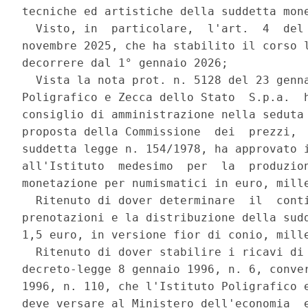
tecniche ed artistiche della suddetta mone
  Visto, in  particolare,  l'art.  4  del 
novembre 2025, che ha stabilito il corso l
decorrere dal 1° gennaio 2026; 

  Vista la nota prot. n. 5128 del 23 genna
Poligrafico e Zecca dello Stato  S.p.a.  h
consiglio di amministrazione nella seduta 
proposta della Commissione  dei  prezzi,  
suddetta legge n. 154/1978, ha approvato i
all'Istituto  medesimo  per  la  produzion
monetazione per numismatici in euro, mille
  Ritenuto di dover determinare  il  conti
prenotazioni e la distribuzione della sudd
1,5 euro, in versione fior di conio, mille
  Ritenuto di dover stabilire i ricavi di 
decreto-legge 8 gennaio 1996, n. 6, conver
1996, n. 110, che l'Istituto Poligrafico e
deve versare al Ministero dell'economia  e