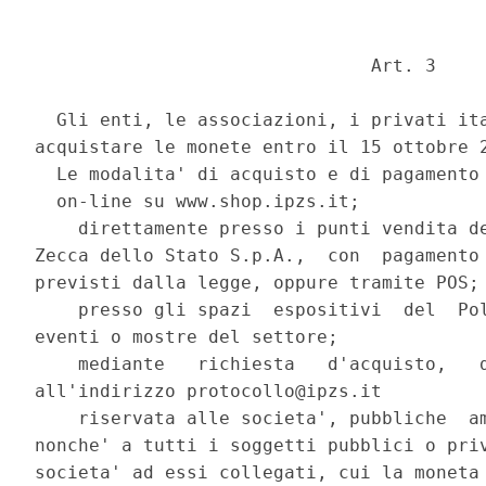
                               Art. 3 

  Gli enti, le associazioni, i privati ita
acquistare le monete entro il 15 ottobre 2
  Le modalita' di acquisto e di pagamento 
  on-line su www.shop.ipzs.it; 

    direttamente presso i punti vendita de
Zecca dello Stato S.p.A.,  con  pagamento 
previsti dalla legge, oppure tramite POS; 
    presso gli spazi  espositivi  del  Pol
eventi o mostre del settore; 

    mediante   richiesta   d'acquisto,   d
all'indirizzo protocollo@ipzs.it 

    riservata alle societa', pubbliche  am
nonche' a tutti i soggetti pubblici o priv
societa' ad essi collegati, cui la moneta 