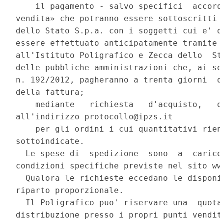
    il pagamento - salvo specifici  accord
vendita» che potranno essere sottoscritti 
dello Stato S.p.a. con i soggetti cui e' d
essere effettuato anticipatamente tramite 
all'Istituto Poligrafico e Zecca dello  St
delle pubbliche amministrazioni che, ai se
n. 192/2012, pagheranno a trenta giorni  d
della fattura; 

    mediante   richiesta   d'acquisto,   d
all'indirizzo protocollo@ipzs.it 

    per gli ordini i cui quantitativi rien
sottoindicate. 

  Le spese di  spedizione  sono  a  carico
condizioni specifiche previste nel sito ww
  Qualora le richieste eccedano le disponi
riparto proporzionale. 

  Il Poligrafico puo' riservare una  quota
distribuzione presso i propri punti vendit