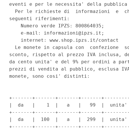
eventi e per le necessita' della pubblica 
  Per le richieste di  informazioni  e  ch
seguenti riferimenti: 

    Numero verde IPZS: 800864035; 

    e-mail: informazioni@ipzs.it; 

    internet: www.shop.ipzs.it/contact 

  Le monete in capsula con  confezione  so
sconto, rispetto al prezzo IVA inclusa, de
da cento unita' e del 9% per ordini a part
prezzi di vendita al pubblico, esclusa IVA
monete, sono cosi' distinti: 

+-------+-------+-------+-------+---------
|  da   |    1  |   a   |   99  |  unita' 
+-------+-------+-------+-------+---------
|  da   |  100  |   a   |  299  |  unita' 
+-------+-------+-------+-------+---------