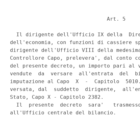
                               Art. 5 

  Il dirigente dell'Ufficio IX della  Dire
dell'economia, con funzioni di cassiere sp
dirigente dell'Ufficio VIII della medesima
Controllore Capo, prelevera', dal conto co
del presente decreto, un importo pari al v
vendute  da  versare  all'entrata  del  bi
imputazione al Capo  X  -  Capitolo  5010.
versata, dal  suddetto  dirigente,  all'en
Stato, Capo X - Capitolo 2382. 

  Il  presente  decreto  sara'   trasmesso