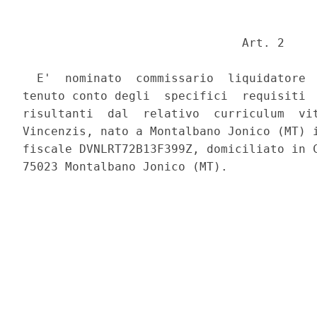
                               Art. 2 

  E'  nominato  commissario  liquidatore  
tenuto conto degli  specifici  requisiti  
risultanti  dal  relativo  curriculum  vit
Vincenzis, nato a Montalbano Jonico (MT) i
fiscale DVNLRT72B13F399Z, domiciliato in C