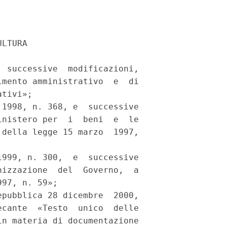
LTURA 

 successive  modificazioni,

mento amministrativo  e  di

tivi»; 

1998, n. 368, e  successive

nistero per  i  beni  e  le

della legge 15 marzo  1997,

999, n. 300,  e  successive

izzazione  del  Governo,  a

97, n. 59»; 

pubblica 28 dicembre  2000,

cante  «Testo  unico  delle

n materia di documentazione
