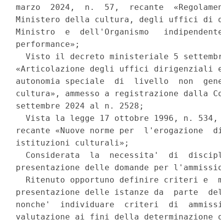
marzo  2024,  n.  57,  recante  «Regolamen
Ministero della cultura, degli uffici di d
Ministro  e  dell'Organismo   indipendente
performance»; 

  Visto il decreto ministeriale 5 settembr
«Articolazione degli uffici dirigenziali e
autonomia speciale  di  livello  non  gene
cultura», ammesso a registrazione dalla Co
settembre 2024 al n. 2528; 

  Vista la legge 17 ottobre 1996, n. 534, 
recante «Nuove norme per  l'erogazione  di
istituzioni culturali»; 

  Considerata  la  necessita'  di  discipl
presentazione delle domande per l'ammissio
  Ritenuto opportuno definire criteri e  m
presentazione delle istanze da  parte  del
nonche'  individuare  criteri  di  ammissi
valutazione ai fini della determinazione d