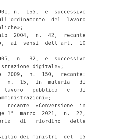
01, n.  165,  e  successive

ll'ordinamento  del  lavoro

liche»; 

io  2004,  n.  42,  recante

,  ai  sensi  dell'art.  10

05,  n.  82,  e  successive

strazione digitale»; 

  2009,  n.  150,  recante:

  n.  15,  in  materia   di

 lavoro   pubblico   e   di

mministrazioni»; 

  recante  «Conversione  in

e 1°  marzo  2021,  n.  22,

ria   di   riordino   delle

iglio dei ministri  del  15
