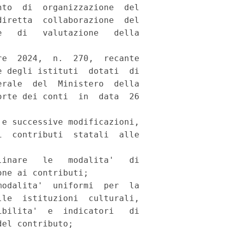
to  di  organizzazione  del

iretta  collaborazione  del

   di   valutazione   della

e  2024,  n.  270,  recante

 degli istituti  dotati  di

rale  del  Ministero  della

rte dei conti  in  data  26

e successive modificazioni,

  contributi  statali  alle

inare   le   modalita'   di

ne ai contributi; 

odalita'  uniformi  per  la

le  istituzioni  culturali,

bilita'  e  indicatori   di

el contributo; 
