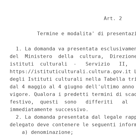
                               Art. 2 

         Termine e modalita' di presentazi
  1. La domanda va presentata esclusivamen
del  Ministero  della  cultura,  Direzione
istituti  culturali  -   Servizio   II,   
https://istituticulturali.cultura.gov.it L
degli Istituti culturali nella Tabella tri
dal 4 maggio al 4 giugno dell'ultimo anno 
vigore. Qualora i predetti termini di scad
festivo,  questi  sono   differiti   al   
immediatamente successivo. 

  2. La domanda presentata dal legale rapp
delegato deve contenere le seguenti inform
    a) denominazione; 
