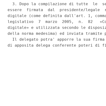
  3. Dopo la compilazione di tutte  le  se
essere  firmata  dal  presidente/legale  r
digitale (come definita dall'art. 1, comma
legislativo  7  marzo  2005,  n.  82   «Co
digitale» e utilizzata secondo le disposiz
della norma medesima) ed inviata tramite p
  Il delegato potra' apporre la sua firma 