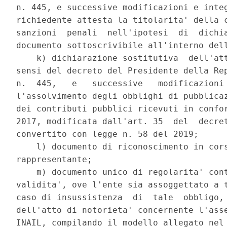
n. 445, e successive modificazioni e integ
richiedente attesta la titolarita' della c
sanzioni  penali  nell'ipotesi  di  dichia
documento sottoscrivibile all'interno dell
    k) dichiarazione sostitutiva  dell'att
sensi del decreto del Presidente della Rep
n.  445,   e   successive   modificazioni 
l'assolvimento degli obblighi di pubblicaz
dei contributi pubblici ricevuti in confor
2017, modificata dall'art. 35  del  decret
convertito con legge n. 58 del 2019; 

    l) documento di riconoscimento in cors
rappresentante; 

    m) documento unico di regolarita' cont
validita', ove l'ente sia assoggettato a t
caso di insussistenza  di  tale  obbligo, 
dell'atto di notorieta' concernente l'asse
INAIL, compilando il modello allegato nel 