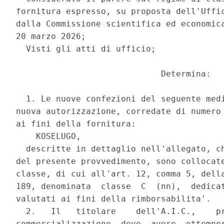
fornitura espresso, su proposta dell'Uffic
dalla Commissione scientifica ed economica
20 marzo 2026; 

  Visti gli atti di ufficio; 

                             Determina: 

  1. Le nuove confezioni del seguente medi
nuova autorizzazione, corredate di numero 
ai fini della fornitura: 

    KOSELUGO, 

  descritte in dettaglio nell'allegato, ch
del presente provvedimento, sono collocate
classe, di cui all'art. 12, comma 5, della
189, denominata  classe  C  (nn),  dedicat
valutati ai fini della rimborsabilita'. 

  2.   Il   titolare    dell'A.I.C.,    pr
commercializzazione  deve  avere  ottemper