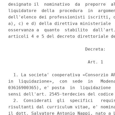
designato il  nominativo  da  preporre  al
liquidatore  della  procedura  in  argomen
dell'elenco dei professionisti iscritti, d
a), c) e d) della direttiva ministeriale  
osservanza a  quanto  stabilito  dall'art.
articoli 4 e 5 del decreto direttoriale de
                              Decreta: 

                               Art. 1 

  1. La societa' cooperativa «Consorzio AR
in  liquidazione»,  con  sede  in   Modena
03616900365), e' posta  in  liquidazione  
sensi dell'art. 2545-terdecies del codice 
  2.  Considerati  gli  specifici   requis
risultanti dal curriculum vitae, e' nomina
il dott. Salvatore Antonio Nappi, nato a L