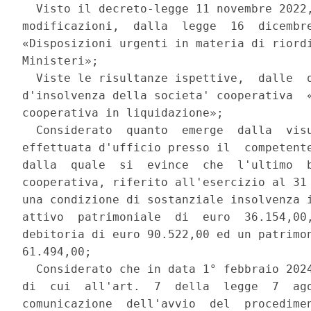
  Visto il decreto-legge 11 novembre 2022,
modificazioni,  dalla  legge  16  dicembre
«Disposizioni urgenti in materia di riordi
Ministeri»; 

  Viste le risultanze ispettive,  dalle  q
d'insolvenza della societa' cooperativa  «
cooperativa in liquidazione»; 

  Considerato  quanto  emerge  dalla  visu
effettuata d'ufficio presso il  competente
dalla  quale  si  evince  che  l'ultimo  b
cooperativa, riferito all'esercizio al 31 
una condizione di sostanziale insolvenza i
attivo  patrimoniale  di  euro  36.154,00,
debitoria di euro 90.522,00 ed un patrimon
61.494,00; 

  Considerato che in data 1° febbraio 2024
di  cui  all'art.  7  della  legge  7  ago
comunicazione  dell'avvio  del  procedimen