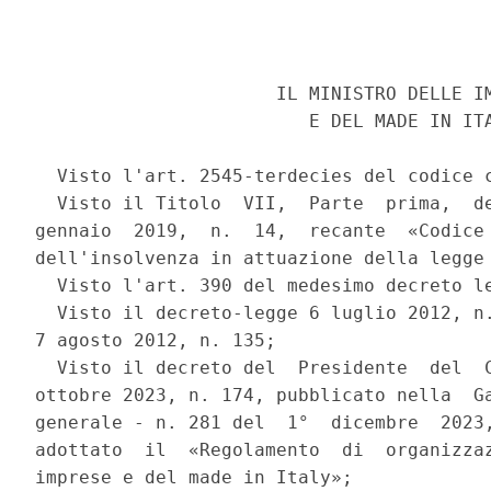
                      IL MINISTRO DELLE IM
                         E DEL MADE IN ITA
  Visto l'art. 2545-terdecies del codice c
  Visto il Titolo  VII,  Parte  prima,  de
gennaio  2019,  n.  14,  recante  «Codice 
dell'insolvenza in attuazione della legge 
  Visto l'art. 390 del medesimo decreto le
  Visto il decreto-legge 6 luglio 2012, n.
7 agosto 2012, n. 135; 

  Visto il decreto del  Presidente  del  C
ottobre 2023, n. 174, pubblicato nella  Ga
generale - n. 281 del  1°  dicembre  2023,
adottato  il  «Regolamento  di  organizzaz
imprese e del made in Italy»; 
