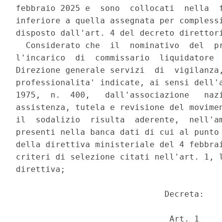
febbraio 2025 e  sono  collocati  nella  f
inferiore a quella assegnata per complessi
disposto dall'art. 4 del decreto direttori
  Considerato che  il  nominativo  del  pr
l'incarico  di  commissario  liquidatore  
Direzione generale servizi  di  vigilanza,
professionalita' indicate, ai sensi dell'a
1975,  n.  400,   dall'associazione   nazi
assistenza, tutela e revisione del movimen
il  sodalizio  risulta  aderente,  nell'am
presenti nella banca dati di cui al punto 
della direttiva ministeriale del 4 febbrai
criteri di selezione citati nell'art. 1, l
direttiva; 

                              Decreta: 

                               Art. 1 
