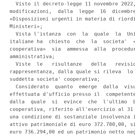
  Visto il decreto-legge 11 novembre 2022,
modificazioni,  dalla  legge  16  dicembre
«Disposizioni urgenti in materia di riordi
Ministeri»; 

  Vista l'istanza  con  la  quale  la  Uni
italiane ha  chiesto  che  la  societa'  «
cooperativa»  sia  ammessa  alla  procedur
amministrativa; 

  Viste  le   risultanze   della   revisio
rappresentanza, dalla quale si rileva  lo 
suddetta societa' cooperativa; 

  Considerato  quanto  emerge  dalla  visu
effettuata d'ufficio presso il  competente
dalla  quale  si  evince  che  l'ultimo  b
cooperativa, riferito all'esercizio al 31 
una condizione di sostanziale insolvenza i
attivo patrimoniale di euro 372.780,00, si
euro 736.294,00 ed un patrimonio netto neg