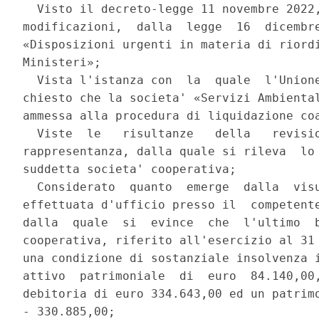
  Visto il decreto-legge 11 novembre 2022,
modificazioni,  dalla  legge  16  dicembre
«Disposizioni urgenti in materia di riordi
Ministeri»; 

  Vista l'istanza con  la  quale  l'Unione
chiesto che la societa' «Servizi Ambiental
ammessa alla procedura di liquidazione coa
  Viste  le   risultanze   della   revisio
rappresentanza, dalla quale si rileva  lo 
suddetta societa' cooperativa; 

  Considerato  quanto  emerge  dalla  visu
effettuata d'ufficio presso il  competente
dalla  quale  si  evince  che  l'ultimo  b
cooperativa, riferito all'esercizio al 31 
una condizione di sostanziale insolvenza i
attivo  patrimoniale  di  euro  84.140,00,
debitoria di euro 334.643,00 ed un patrimo
- 330.885,00; 
