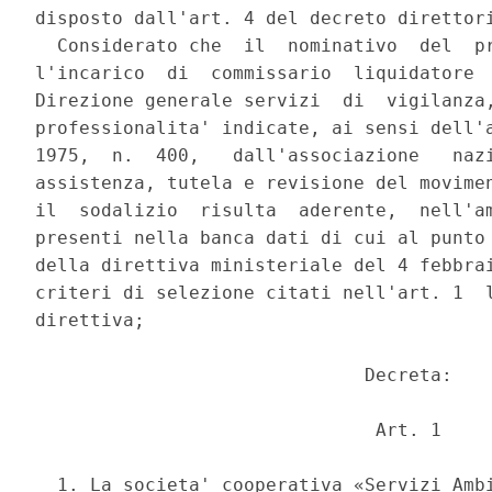
disposto dall'art. 4 del decreto direttori
  Considerato che  il  nominativo  del  pr
l'incarico  di  commissario  liquidatore  
Direzione generale servizi  di  vigilanza,
professionalita' indicate, ai sensi dell'a
1975,  n.  400,   dall'associazione   nazi
assistenza, tutela e revisione del movimen
il  sodalizio  risulta  aderente,  nell'am
presenti nella banca dati di cui al punto 
della direttiva ministeriale del 4 febbrai
criteri di selezione citati nell'art. 1  l
direttiva; 

                              Decreta: 

                               Art. 1 

  1. La societa' cooperativa «Servizi Ambi