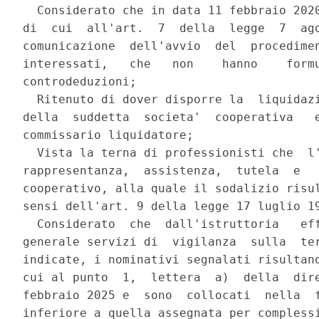
  Considerato che in data 11 febbraio 2020
di  cui  all'art.  7  della  legge  7  ago
comunicazione  dell'avvio  del  procedimen
interessati,   che   non    hanno    formu
controdeduzioni; 

  Ritenuto di dover disporre la  liquidazi
della  suddetta  societa'  cooperativa   e
commissario liquidatore; 

  Vista la terna di professionisti che  l'
rappresentanza,  assistenza,  tutela  e   
cooperativo, alla quale il sodalizio risul
sensi dell'art. 9 della legge 17 luglio 19
  Considerato  che  dall'istruttoria   eff
generale servizi di  vigilanza  sulla  ter
indicate, i nominativi segnalati risultano
cui al punto  1,  lettera  a)  della  dire
febbraio 2025 e  sono  collocati  nella  f
inferiore a quella assegnata per complessi