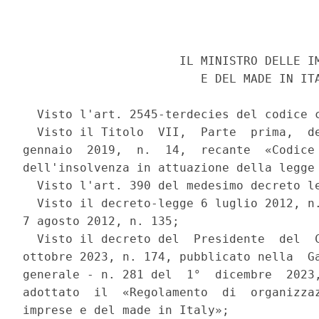
                      IL MINISTRO DELLE IM
                         E DEL MADE IN ITA
  Visto l'art. 2545-terdecies del codice c
  Visto il Titolo  VII,  Parte  prima,  de
gennaio  2019,  n.  14,  recante  «Codice 
dell'insolvenza in attuazione della legge 
  Visto l'art. 390 del medesimo decreto le
  Visto il decreto-legge 6 luglio 2012, n.
7 agosto 2012, n. 135; 

  Visto il decreto del  Presidente  del  C
ottobre 2023, n. 174, pubblicato nella  Ga
generale - n. 281 del  1°  dicembre  2023,
adottato  il  «Regolamento  di  organizzaz
imprese e del made in Italy»; 
