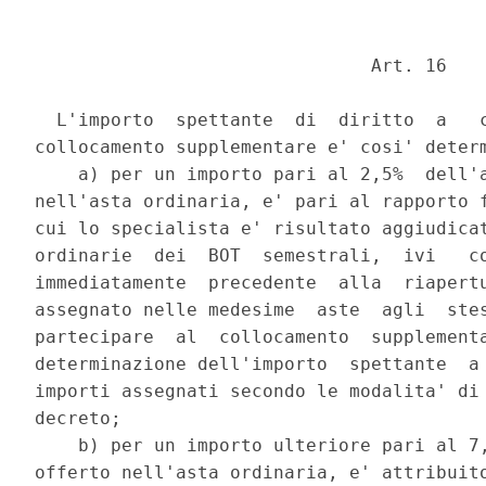
                               Art. 16 

  L'importo  spettante  di  diritto  a   c
collocamento supplementare e' cosi' determ
    a) per un importo pari al 2,5%  dell'a
nell'asta ordinaria, e' pari al rapporto f
cui lo specialista e' risultato aggiudicat
ordinarie  dei  BOT  semestrali,  ivi   co
immediatamente  precedente  alla  riapertu
assegnato nelle medesime  aste  agli  stes
partecipare  al  collocamento  supplementa
determinazione dell'importo  spettante  a 
importi assegnati secondo le modalita' di 
decreto; 

    b) per un importo ulteriore pari al 7,
offerto nell'asta ordinaria, e' attribuito