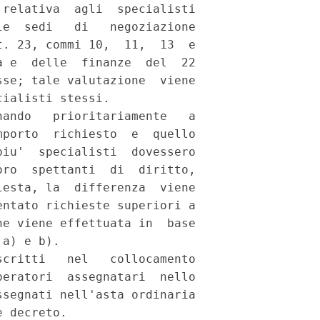
relativa  agli  specialisti

e  sedi   di   negoziazione

. 23, commi 10,  11,  13  e

 e  delle  finanze  del  22

se; tale valutazione  viene

ialisti stessi. 

ando   prioritariamente   a

porto  richiesto  e  quello

iu'  specialisti  dovessero

ro  spettanti  di  diritto,

esta, la  differenza  viene

ntato richieste superiori a

e viene effettuata in  base

a) e b). 

critti   nel   collocamento

eratori  assegnatari  nello

segnati nell'asta ordinaria
