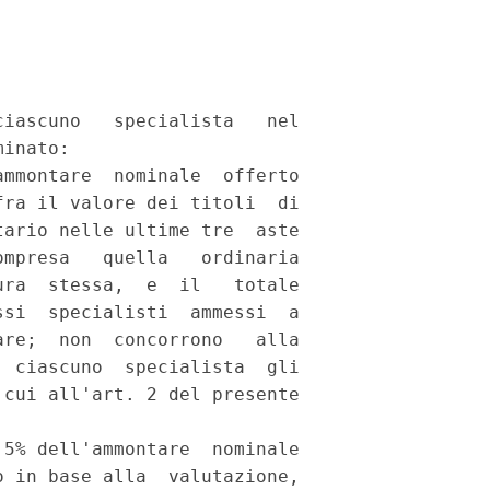
iascuno   specialista   nel

inato: 

mmontare  nominale  offerto

ra il valore dei titoli  di

ario nelle ultime tre  aste

mpresa   quella   ordinaria

ra  stessa,  e  il   totale

si  specialisti  ammessi  a

re;  non  concorrono   alla

 ciascuno  specialista  gli

cui all'art. 2 del presente

5% dell'ammontare  nominale

 in base alla  valutazione,
