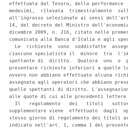
effettuata dal Tesoro, della performance  
medesimi,  rilevata  trimestralmente  sull
all'ingrosso selezionate ai sensi dell'art
14, del decreto del Ministro dell'economia
dicembre 2009, n. 216, citato nelle premes
comunicata alla Banca d'Italia e agli spec
  Le  richieste  sono  soddisfatte  assegn
ciascuno specialista il  minore  tra  l'im
spettante di  diritto.  Qualora  uno  o  p
presentare richieste inferiori a quelle lo
ovvero non abbiano effettuato alcuna richi
assegnata agli operatori che abbiano prese
quelle spettanti di diritto. L'assegnazion
alle quote di cui alle precedenti lettere 
  Il   regolamento   dei   titoli   sottos
supplementare viene  effettuato  dagli  op
stesso giorno di regolamento dei titoli as