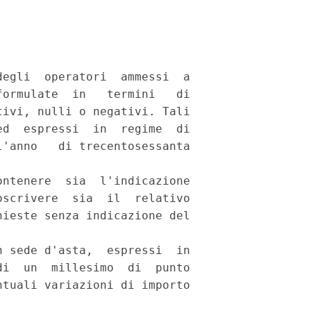
egli  operatori  ammessi  a

ormulate  in   termini   di

ivi, nulli o negativi. Tali

d  espressi  in  regime  di

'anno   di trecentosessanta

ntenere  sia  l'indicazione

scrivere  sia  il  relativo

ieste senza indicazione del

 sede d'asta,  espressi  in

i  un  millesimo  di  punto

tuali variazioni di importo
