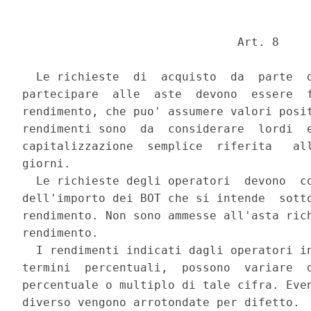
                               Art. 8 

  Le richieste  di  acquisto  da  parte  d
partecipare  alle  aste  devono  essere  f
rendimento, che puo' assumere valori posit
rendimenti sono  da  considerare  lordi  e
capitalizzazione  semplice  riferita   all
giorni. 

  Le richieste degli operatori  devono  co
dell'importo dei BOT che si intende  sotto
rendimento. Non sono ammesse all'asta rich
rendimento. 

  I rendimenti indicati dagli operatori in
termini  percentuali,  possono  variare  d
percentuale o multiplo di tale cifra. Even
diverso vengono arrotondate per difetto. 
