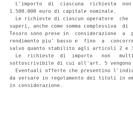
  L'importo  di  ciascuna  richiesta  non 
1.500.000 euro di capitale nominale. 

  Le richieste di ciascun operatore  che  
superi, anche come somma complessiva  di  
Tesoro sono prese in  considerazione  a  p
rendimento piu' basso e  fino  a  concorre
salvo quanto stabilito agli articoli 2 e 3
  Le  richieste  di  importo   non   multi
sottoscrivibile di cui all'art. 5 vengono 
  Eventuali offerte che presentino l'indic
da versare in regolamento dei titoli in em