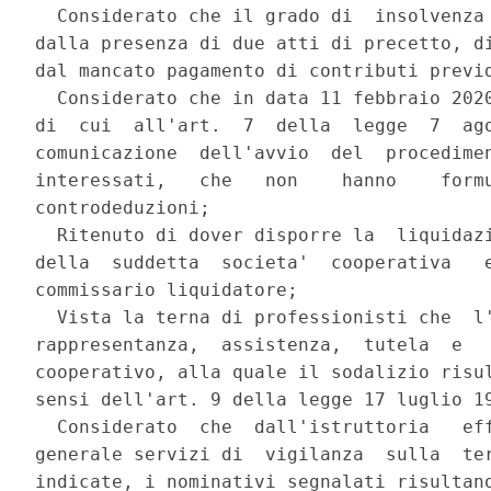
  Considerato che il grado di  insolvenza 
dalla presenza di due atti di precetto, di
dal mancato pagamento di contributi previd
  Considerato che in data 11 febbraio 2020
di  cui  all'art.  7  della  legge  7  ago
comunicazione  dell'avvio  del  procedimen
interessati,   che   non    hanno    formu
controdeduzioni; 

  Ritenuto di dover disporre la  liquidazi
della  suddetta  societa'  cooperativa   e
commissario liquidatore; 

  Vista la terna di professionisti che  l'
rappresentanza,  assistenza,  tutela  e   
cooperativo, alla quale il sodalizio risul
sensi dell'art. 9 della legge 17 luglio 19
  Considerato  che  dall'istruttoria   eff
generale servizi di  vigilanza  sulla  ter
indicate, i nominativi segnalati risultano