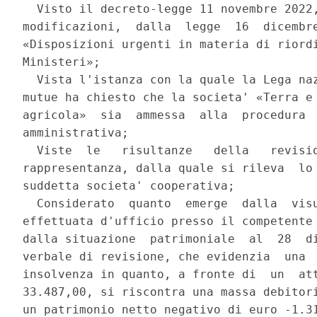
  Visto il decreto-legge 11 novembre 2022,
modificazioni,  dalla  legge  16  dicembre
«Disposizioni urgenti in materia di riordi
Ministeri»; 

  Vista l'istanza con la quale la Lega naz
mutue ha chiesto che la societa' «Terra e 
agricola»  sia  ammessa  alla  procedura  
amministrativa; 

  Viste  le   risultanze   della   revisio
rappresentanza, dalla quale si rileva  lo 
suddetta societa' cooperativa; 

  Considerato  quanto  emerge  dalla  visu
effettuata d'ufficio presso il competente 
dalla situazione  patrimoniale  al  28  di
verbale di revisione, che evidenzia  una  
insolvenza in quanto, a fronte di  un  att
33.487,00, si riscontra una massa debitori
un patrimonio netto negativo di euro -1.31