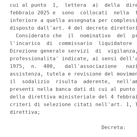
cui al punto  1,  lettera  a)  della  dire
febbraio 2025 e  sono  collocati  nella  f
inferiore a quella assegnata per complessi
disposto dall'art. 4 del decreto direttori
  Considerato che  il  nominativo  del  pr
l'incarico  di  commissario  liquidatore  
Direzione generale servizi  di  vigilanza,
professionalita' indicate, ai sensi dell'a
1975,  n.  400,   dall'associazione   nazi
assistenza, tutela e revisione del movimen
il  sodalizio  risulta  aderente,  nell'am
presenti nella banca dati di cui al punto 
della direttiva ministeriale del 4 febbrai
criteri di selezione citati nell'art. 1, l
direttiva; 

                              Decreta: 
