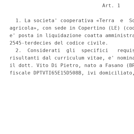
                               Art. 1 

  1. La societa' cooperativa «Terra  e  So
agricola», con sede in Copertino (LE) (cod
e' posta in liquidazione coatta amministra
2545-terdecies del codice civile. 

  2.  Considerati  gli  specifici   requis
risultanti dal curriculum vitae, e' nomina
il dott. Vito Di Pietro, nato a Fasano (BR