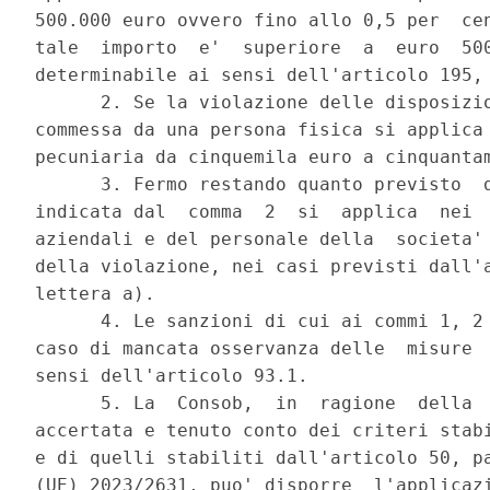
500.000 euro ovvero fino allo 0,5 per  cen
tale  importo  e'  superiore  a  euro  500
determinabile ai sensi dell'articolo 195, 
      2. Se la violazione delle disposizio
commessa da una persona fisica si applica 
pecuniaria da cinquemila euro a cinquantam
      3. Fermo restando quanto previsto  d
indicata dal  comma  2  si  applica  nei  
aziendali e del personale della  societa' 
della violazione, nei casi previsti dall'a
lettera a). 

      4. Le sanzioni di cui ai commi 1, 2 
caso di mancata osservanza delle  misure  
sensi dell'articolo 93.1. 

      5. La  Consob,  in  ragione  della  
accertata e tenuto conto dei criteri stabi
e di quelli stabiliti dall'articolo 50, pa
(UE) 2023/2631, puo' disporre  l'applicazi