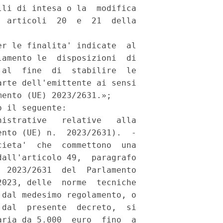
li di intesa o la  modifica

 articoli  20  e  21  della

r le finalita' indicate  al

amento le  disposizioni  di

al  fine  di  stabilire  le

rte dell'emittente ai sensi

ento (UE) 2023/2631.»; 

 il seguente: 

istrative   relative   alla

nto (UE) n.  2023/2631).  -

ieta'  che  commettono  una

all'articolo 49,  paragrafo

 2023/2631  del  Parlamento

023, delle  norme  tecniche

dal medesimo regolamento, o

dal  presente  decreto,  si

ria da 5.000  euro  fino  a
