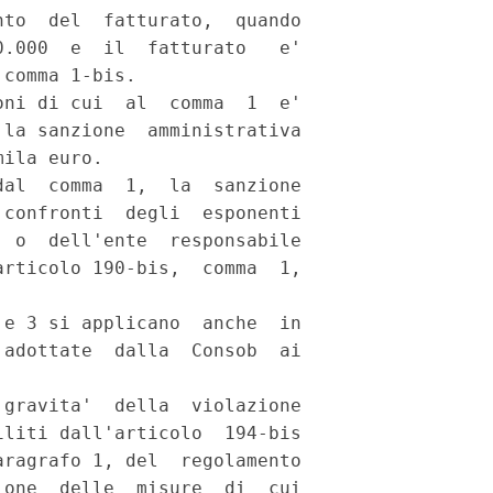
to  del  fatturato,  quando

.000  e  il  fatturato   e'

comma 1-bis. 

ni di cui  al  comma  1  e'

la sanzione  amministrativa

ila euro. 

al  comma  1,  la  sanzione

confronti  degli  esponenti

 o  dell'ente  responsabile

rticolo 190-bis,  comma  1,

e 3 si applicano  anche  in

adottate  dalla  Consob  ai

gravita'  della  violazione

liti dall'articolo  194-bis

ragrafo 1, del  regolamento

one  delle  misure  di  cui
