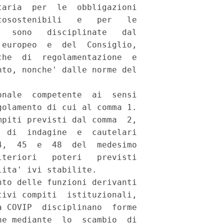
aria  per  le  obbligazioni

osostenibili   e   per   le

  sono   disciplinate   dal

europeo  e  del  Consiglio,

he  di  regolamentazione  e

to, nonche' dalle norme del

nale  competente  ai  sensi

olamento di cui al comma 1. 

piti previsti dal comma  2,

 di  indagine  e  cautelari

,  45  e  48  del  medesimo

teriori   poteri   previsti

ita' ivi stabilite. 

to delle funzioni derivanti

ivi compiti  istituzionali,

 COVIP  disciplinano  forme

e mediante  lo  scambio  di
