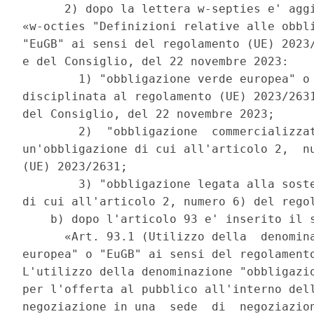
      2) dopo la lettera w-septies e' aggi
«w-octies "Definizioni relative alle obbli
"EuGB" ai sensi del regolamento (UE) 2023/
e del Consiglio, del 22 novembre 2023: 

        1) "obbligazione verde europea" o 
disciplinata al regolamento (UE) 2023/2631
del Consiglio, del 22 novembre 2023; 

        2)  "obbligazione  commercializzat
un'obbligazione di cui all'articolo 2,  nu
(UE) 2023/2631; 

        3) "obbligazione legata alla soste
di cui all'articolo 2, numero 6) del regol
    b) dopo l'articolo 93 e' inserito il s
      «Art. 93.1 (Utilizzo della  denomina
europea" o "EuGB" ai sensi del regolamento
L'utilizzo della denominazione "obbligazio
per l'offerta al pubblico all'interno dell
negoziazione in una  sede  di  negoziazion