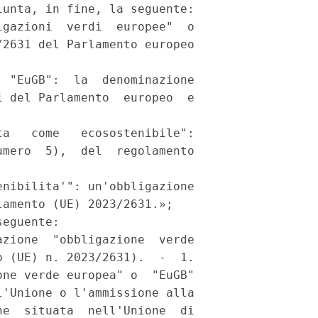
unta, in fine, la seguente:

gazioni  verdi  europee"  o

2631 del Parlamento europeo

 "EuGB":  la  denominazione

 del Parlamento  europeo  e

a   come   ecosostenibile":

mero  5),  del  regolamento

nibilita'": un'obbligazione

amento (UE) 2023/2631.»; 

eguente: 

zione  "obbligazione  verde

 (UE) n. 2023/2631).  -  1.

ne verde europea" o  "EuGB"

'Unione o l'ammissione alla

e  situata  nell'Unione  di
