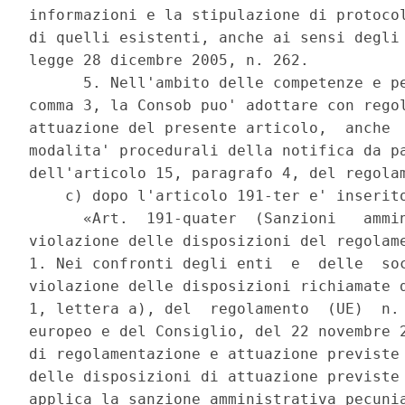
informazioni e la stipulazione di protocol
di quelli esistenti, anche ai sensi degli 
legge 28 dicembre 2005, n. 262. 

      5. Nell'ambito delle competenze e pe
comma 3, la Consob puo' adottare con regol
attuazione del presente articolo,  anche  
modalita' procedurali della notifica da pa
dell'articolo 15, paragrafo 4, del regolam
    c) dopo l'articolo 191-ter e' inserito
      «Art.  191-quater  (Sanzioni   ammin
violazione delle disposizioni del regolame
1. Nei confronti degli enti  e  delle  soc
violazione delle disposizioni richiamate d
1, lettera a), del  regolamento  (UE)  n. 
europeo e del Consiglio, del 22 novembre 2
di regolamentazione e attuazione previste 
delle disposizioni di attuazione previste 
applica la sanzione amministrativa pecunia