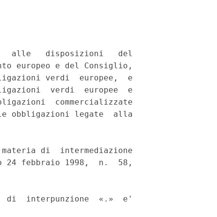
  alle   disposizioni   del

to europeo e del Consiglio,

igazioni verdi  europee,  e

igazioni  verdi  europee  e

ligazioni  commercializzate

e obbligazioni legate  alla

materia di  intermediazione

 24 febbraio 1998,  n.  58,



 di  interpunzione  «.»  e'
