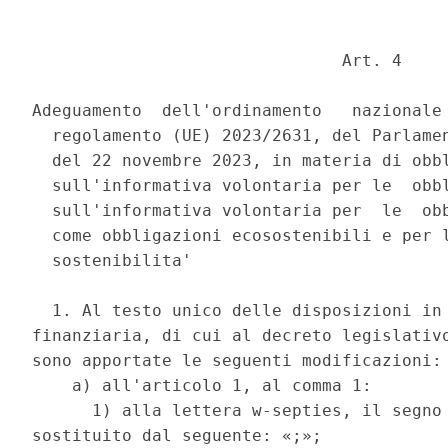
                               Art. 4 

Adeguamento  dell'ordinamento   nazionale 
  regolamento (UE) 2023/2631, del Parlamen
  del 22 novembre 2023, in materia di obbl
  sull'informativa volontaria per le  obbl
  sull'informativa volontaria per  le  obb
  come obbligazioni ecosostenibili e per l
  sostenibilita' 

  1. Al testo unico delle disposizioni in 
finanziaria, di cui al decreto legislativo
sono apportate le seguenti modificazioni: 
    a) all'articolo 1, al comma 1: 

      1) alla lettera w-septies, il segno 
sostituito dal seguente: «;»; 
