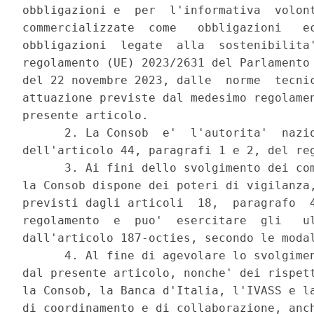
obbligazioni e  per  l'informativa  volont
commercializzate  come   obbligazioni   ec
obbligazioni  legate  alla  sostenibilita'
regolamento (UE) 2023/2631 del Parlamento 
del 22 novembre 2023, dalle  norme  tecnic
attuazione previste dal medesimo regolamen
presente articolo. 

      2. La Consob  e'  l'autorita'  nazio
dell'articolo 44, paragrafi 1 e 2, del reg
      3. Ai fini dello svolgimento dei com
la Consob dispone dei poteri di vigilanza,
previsti dagli articoli  18,  paragrafo  4
regolamento  e  puo'  esercitare  gli   ul
dall'articolo 187-octies, secondo le modal
      4. Al fine di agevolare lo svolgimen
dal presente articolo, nonche' dei rispett
la Consob, la Banca d'Italia, l'IVASS e la
di coordinamento e di collaborazione, anch