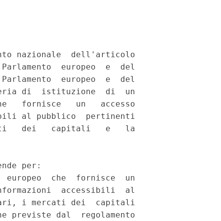
to nazionale  dell'articolo

Parlamento  europeo  e  del

Parlamento  europeo  e  del

ria di  istituzione  di  un

e   fornisce   un   accesso

ili al pubblico  pertinenti

i   dei   capitali   e   la

nde per: 

 europeo  che  fornisce  un

formazioni  accessibili  al

ri, i mercati dei  capitali

e previste dal  regolamento
