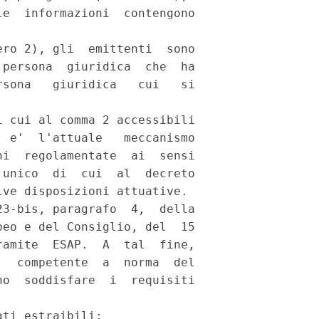
e  informazioni  contengono

ro 2), gli  emittenti  sono

persona  giuridica  che  ha

sona   giuridica   cui   si

 cui al comma 2 accessibili

 e'  l'attuale   meccanismo

i  regolamentate  ai  sensi

unico  di  cui  al  decreto

ve disposizioni attuative. 

3-bis, paragrafo  4,  della

eo e del Consiglio, del  15

amite  ESAP.  A  tal  fine,

  competente  a  norma  del

o  soddisfare  i  requisiti

ti estraibili; 
