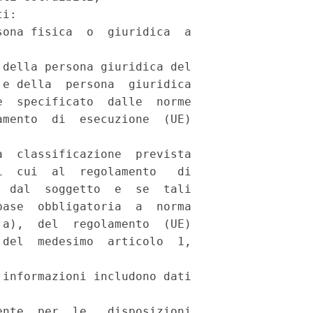
i: 

ona fisica  o  giuridica  a

della persona giuridica del

e della  persona  giuridica

  specificato  dalle  norme

mento  di  esecuzione  (UE)

  classificazione  prevista

  cui  al  regolamento   di

 dal  soggetto  e  se  tali

ase  obbligatoria  a  norma

a),  del  regolamento  (UE)

del  medesimo  articolo  1,

informazioni includono dati

nte  per  le   disposizioni
