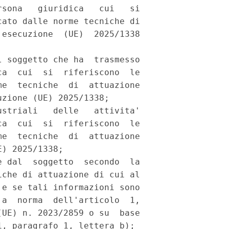
sona   giuridica   cui   si

ato dalle norme tecniche di

esecuzione  (UE)  2025/1338

 soggetto che ha  trasmesso

a  cui  si  riferiscono  le

e  tecniche  di  attuazione

zione (UE) 2025/1338; 

striali   delle   attivita'

a  cui  si  riferiscono  le

e  tecniche  di  attuazione

) 2025/1338; 

 dal  soggetto  secondo  la

che di attuazione di cui al

e se tali informazioni sono

a  norma  dell'articolo  1,

UE) n. 2023/2859 o su  base

, paragrafo 1, lettera b); 
