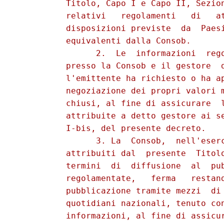
          Titolo, Capo I e Capo II, Sezion
          relativi   regolamenti   di   at
          disposizioni previste  da  Paesi
          equivalenti dalla Consob. 

                2.  Le  informazioni  rego
          presso la Consob e il gestore  d
          l'emittente ha richiesto o ha ap
          negoziazione dei propri valori m
          chiusi, al fine di assicurare  l
          attribuite a detto gestore ai se
          I-bis, del presente decreto. 

                3. La  Consob,  nell'eserc
          attribuiti dal  presente  Titolo
          termini  di  diffusione  al  pub
          regolamentate,   ferma   restand
          pubblicazione tramite mezzi  di 
          quotidiani nazionali, tenuto con
          informazioni, al fine di assicur