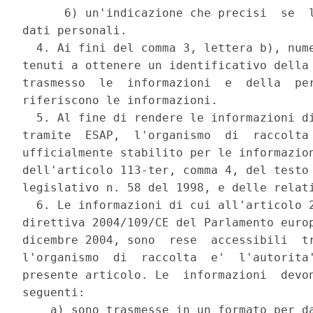
      6) un'indicazione che precisi  se  l
dati personali. 

  4. Ai fini del comma 3, lettera b), nume
tenuti a ottenere un identificativo della 
trasmesso  le  informazioni  e  della  per
riferiscono le informazioni. 

  5. Al fine di rendere le informazioni di
tramite  ESAP,  l'organismo  di  raccolta 
ufficialmente stabilito per le informazion
dell'articolo 113-ter, comma 4, del testo 
legislativo n. 58 del 1998, e delle relati
  6. Le informazioni di cui all'articolo 2
direttiva 2004/109/CE del Parlamento europ
dicembre 2004, sono  rese  accessibili  tr
l'organismo  di  raccolta  e'  l'autorita'
presente articolo. Le  informazioni  devon
seguenti: 

    a) sono trasmesse in un formato per da