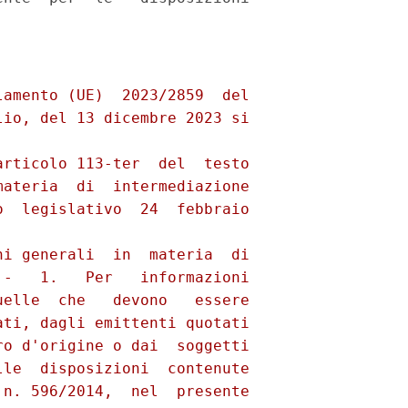
amento (UE)  2023/2859  del

io, del 13 dicembre 2023 si

rticolo 113-ter  del  testo

ateria  di  intermediazione

  legislativo  24  febbraio

i generali  in  materia  di

-   1.   Per   informazioni

elle  che   devono   essere

ti, dagli emittenti quotati

o d'origine o dai  soggetti

le  disposizioni  contenute

n. 596/2014,  nel  presente
