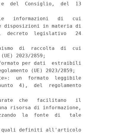
e  del  Consiglio,  del  13

e   informazioni   di   cui

 disposizioni in materia di

  decreto  legislativo   24

ismo  di  raccolta  di  cui

(UE) 2023/2859; 

ormato per dati  estraibili

golamento (UE) 2023/2859; 

e»:  un  formato  leggibile

unto  4),  del  regolamento

rate  che   facilitano   il

na risorsa di informazione,

zando  la  fonte  di   tale

quali definiti all'articolo
