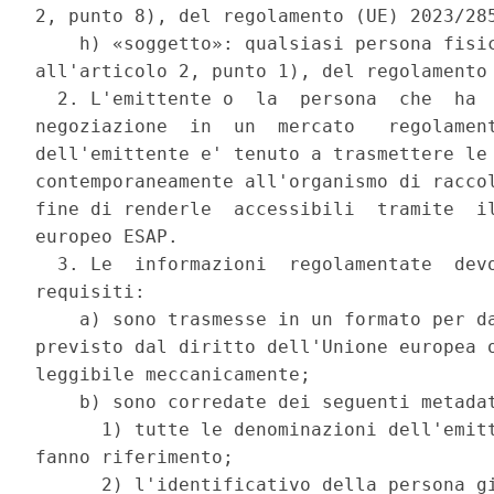
2, punto 8), del regolamento (UE) 2023/285
    h) «soggetto»: qualsiasi persona fisic
all'articolo 2, punto 1), del regolamento 
  2. L'emittente o  la  persona  che  ha  
negoziazione  in  un  mercato   regolament
dell'emittente e' tenuto a trasmettere le 
contemporaneamente all'organismo di raccol
fine di renderle  accessibili  tramite  il
europeo ESAP. 

  3. Le  informazioni  regolamentate  devo
requisiti: 

    a) sono trasmesse in un formato per da
previsto dal diritto dell'Unione europea o
leggibile meccanicamente; 

    b) sono corredate dei seguenti metadat
      1) tutte le denominazioni dell'emitt
fanno riferimento; 

      2) l'identificativo della persona gi