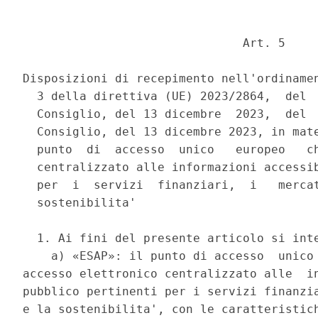
                               Art. 5 

Disposizioni di recepimento nell'ordinamen
  3 della direttiva (UE) 2023/2864,  del  
  Consiglio, del 13 dicembre  2023,  del  
  Consiglio, del 13 dicembre 2023, in mate
  punto  di  accesso  unico   europeo   ch
  centralizzato alle informazioni accessib
  per  i  servizi  finanziari,  i   mercat
  sostenibilita' 

  1. Ai fini del presente articolo si inte
    a) «ESAP»: il punto di accesso  unico 
accesso elettronico centralizzato alle  in
pubblico pertinenti per i servizi finanzia
e la sostenibilita', con le caratteristich