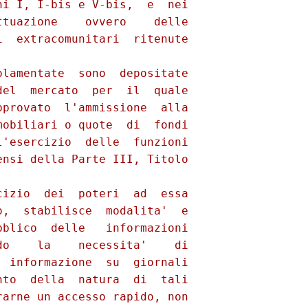
i I, I-bis e V-bis,  e  nei

tuazione    ovvero    delle

  extracomunitari  ritenute

lamentate  sono  depositate

el  mercato  per  il  quale

provato  l'ammissione  alla

obiliari o quote  di  fondi

'esercizio  delle  funzioni

nsi della Parte III, Titolo

izio  dei  poteri  ad  essa

,  stabilisce  modalita'  e

blico  delle   informazioni

o    la    necessita'    di

 informazione  su  giornali

to  della  natura  di  tali

arne un accesso rapido, non
