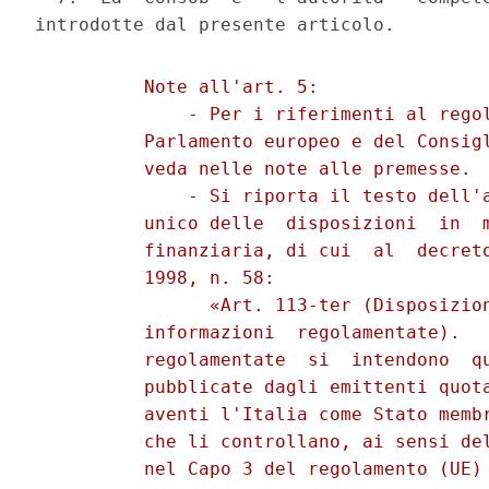
          Note all'art. 5: 

              - Per i riferimenti al regol
          Parlamento europeo e del Consigl
          veda nelle note alle premesse. 

              - Si riporta il testo dell'a
          unico delle  disposizioni  in  m
          finanziaria, di cui  al  decreto
          1998, n. 58: 

                «Art. 113-ter (Disposizion
          informazioni  regolamentate).   
          regolamentate  si  intendono  qu
          pubblicate dagli emittenti quota
          aventi l'Italia come Stato membr
          che li controllano, ai sensi del
          nel Capo 3 del regolamento (UE) 