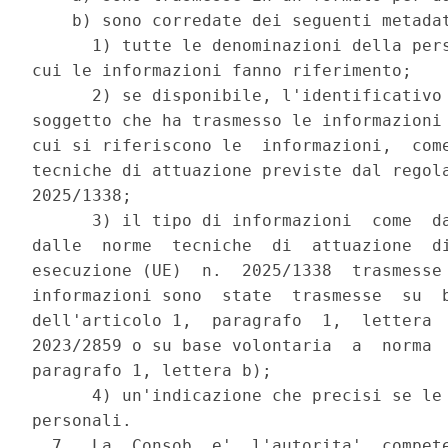
    b) sono corredate dei seguenti metadat
      1) tutte le denominazioni della pers
cui le informazioni fanno riferimento; 

      2) se disponibile, l'identificativo 
soggetto che ha trasmesso le informazioni 
cui si riferiscono le  informazioni,  come
tecniche di attuazione previste dal regola
2025/1338; 

      3) il tipo di informazioni  come  da
dalle  norme  tecniche  di  attuazione  di
esecuzione (UE)  n.  2025/1338  trasmesse 
informazioni sono  state  trasmesse  su  b
dell'articolo 1,  paragrafo  1,  lettera  
2023/2859 o su base volontaria  a  norma  
paragrafo 1, lettera b); 

      4) un'indicazione che precisi se le 
personali. 

  7.  La  Consob  e'  l'autorita'  compete