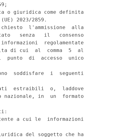
9; 

a o giuridica come definita

(UE) 2023/2859. 

chiesto  l'ammissione  alla

ato   senza   il   consenso

informazioni  regolamentate

ta di cui  al  comma  5  al

  punto  di  accesso  unico

no  soddisfare  i  seguenti

ti  estraibili  o,  laddove

 nazionale, in  un  formato

i: 

ente a cui le  informazioni

uridica del soggetto che ha
