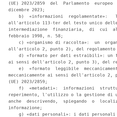
(UE) 2023/2859  del  Parlamento  europeo  
dicembre 2023; 

    b)  «informazioni  regolamentate»:   l
all'articolo 113-ter del testo unico delle
intermediazione  finanziaria,  di  cui  al
febbraio 1998, n. 58; 

    c) «organismo di raccolta»:  un  organ
all'articolo 2, punto 2), del regolamento 
    d) «formato per dati estraibili»: un f
ai sensi dell'articolo 2, punto 3), del re
    e)  «formato  leggibile  meccanicament
meccanicamente ai sensi dell'articolo 2, p
(UE) 2023/2859; 

    f)  «metadati»:  informazioni  struttu
reperimento, l'utilizzo o la gestione di u
anche  descrivendo,  spiegando  o  localiz
informazione; 

    g) «dati personali»: i dati personali 