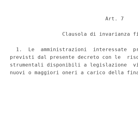
                               Art. 7 

                 Clausola di invarianza fi
  1.  Le  amministrazioni  interessate  pr
previsti dal presente decreto con le  riso
strumentali disponibili a legislazione  vi