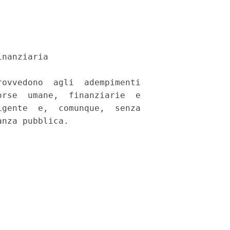
nanziaria 

ovvedono  agli  adempimenti

rse  umane,  finanziarie  e

gente  e,  comunque,  senza
