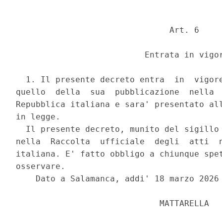
                               Art. 6 

                          Entrata in vigor
  1. Il presente decreto entra  in  vigore
quello  della  sua  pubblicazione  nella  
Repubblica italiana e sara' presentato all
in legge. 

  Il presente decreto, munito del sigillo 
nella  Raccolta  ufficiale  degli  atti  n
italiana. E' fatto obbligo a chiunque spet
osservare. 

    Dato a Salamanca, addi' 18 marzo 2026 
                             MATTARELLA 
