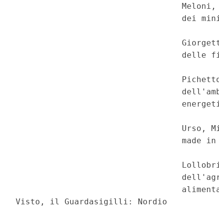
                                  Meloni, 
                                  dei mini
                                  Giorgett
                                  delle fi
                                  Pichetto
                                  dell'amb
                                  energeti
                                  Urso, Mi
                                  made in 
                                  Lollobri
                                  dell'agr
                                  alimenta