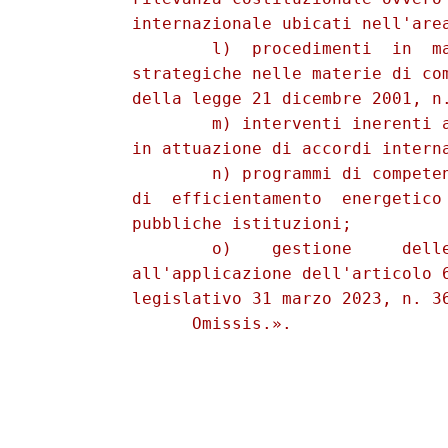
          internazionale ubicati nell'area
                  l)  procedimenti  in  ma
          strategiche nelle materie di com
          della legge 21 dicembre 2001, n.
                  m) interventi inerenti a
          in attuazione di accordi interna
                  n) programmi di competen
          di  efficientamento  energetico 
          pubbliche istituzioni; 

                  o)    gestione     delle
          all'applicazione dell'articolo 6
          legislativo 31 marzo 2023, n. 36