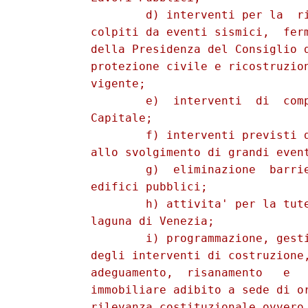
                  d) interventi per la  ri
          colpiti da eventi sismici,  ferm
          della Presidenza del Consiglio d
          protezione civile e ricostruzion
          vigente; 

                  e)  interventi  di  comp
          Capitale; 

                  f) interventi previsti d
          allo svolgimento di grandi event
                  g)  eliminazione  barrie
          edifici pubblici; 

                  h) attivita' per la tute
          laguna di Venezia; 

                  i) programmazione, gesti
          degli interventi di costruzione,
          adeguamento,  risanamento   e   
          immobiliare adibito a sede di or
          rilevanza costituzionale ovvero 