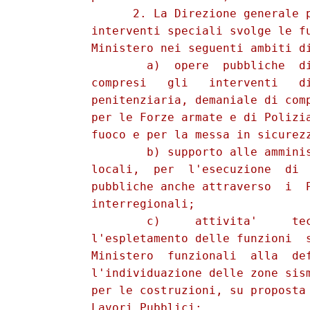
                2. La Direzione generale p
          interventi speciali svolge le fu
          Ministero nei seguenti ambiti di
                  a)  opere  pubbliche  di
          compresi   gli   interventi   di
          penitenziaria, demaniale di comp
          per le Forze armate e di Polizia
          fuoco e per la messa in sicurezz
                  b) supporto alle amminis
          locali,  per  l'esecuzione  di  
          pubbliche anche attraverso  i  P
          interregionali; 

                  c)     attivita'     tec
          l'espletamento delle funzioni  s
          Ministero  funzionali  alla  def
          l'individuazione delle zone sism
          per le costruzioni, su proposta 
          Lavori Pubblici; 
