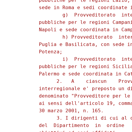
          pubbliche per le regioni Lazio, 
          sede in Roma e sedi coordinate i
                  g)  Provveditorato  inte
          pubbliche per le regioni Campani
          Napoli e sede coordinata in Camp
                  h) Provveditorato  inter
          Puglia e Basilicata, con sede in
          Potenza; 

                  i)  Provveditorato  inte
          pubbliche per le regioni Sicilia
          Palermo e sede coordinata in Cat
                2.   A    ciascun    Provv
          interregionale e' preposto un di
          denominato "Provveditore per le 
          ai sensi dell'articolo 19, comma
          30 marzo 2001, n. 165. 

                3. I dirigenti di cui al c
          del  Dipartimento  in  ordine   