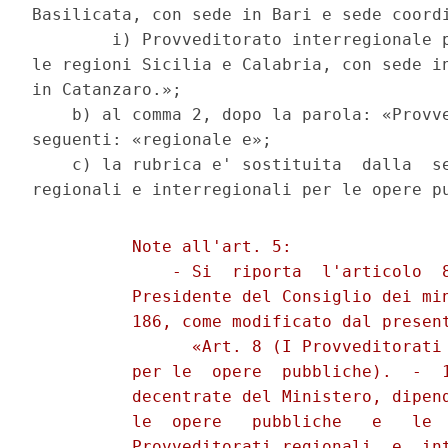
Basilicata, con sede in Bari e sede coordi
        i) Provveditorato interregionale p
le regioni Sicilia e Calabria, con sede in
in Catanzaro.»; 

    b) al comma 2, dopo la parola: «Provve
seguenti: «regionale e»; 

    c) la rubrica e' sostituita  dalla  se
          Note all'art. 5: 

              - Si  riporta  l'articolo  8
          Presidente del Consiglio dei min
          186, come modificato dal present
                «Art. 8 (I Provveditorati 
          per le  opere  pubbliche).  -  1
          decentrate del Ministero, dipend
          le  opere   pubbliche   e   le  
          Provveditorati regionali  e  int