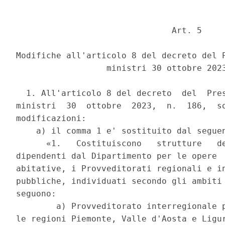
                               Art. 5 

Modifiche all'articolo 8 del decreto del P
                  ministri 30 ottobre 2023
  1. All'articolo 8 del decreto  del  Pres
ministri  30  ottobre  2023,  n.  186,  so
modificazioni: 

    a) il comma 1 e' sostituito dal seguen
      «1.   Costituiscono   strutture   de
dipendenti dal Dipartimento per le opere  
abitative, i Provveditorati regionali e in
pubbliche, individuati secondo gli ambiti 
seguono: 

        a) Provveditorato interregionale p
le regioni Piemonte, Valle d'Aosta e Ligur