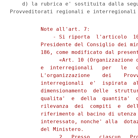
    d) la rubrica e' sostituita dalla segu
          Note all'art. 7: 

              - Si riporta  l'articolo  10
          Presidente del Consiglio dei min
          186, come modificato dal present
                «Art. 10 (Organizzazione d
          e  interregionali   per   le   o
          L'organizzazione    dei    Provv
          interregionali  e'  ispirata  al
          dimensionamento  delle  struttur
          qualita'  e  della  quantita'  d
          rilevanza  dei  compiti  e  dell
          riferimento al bacino di utenza 
          interessato, nonche' alla  dotaz
          del Ministero. 

                2.  Presso   ciascun   Pro