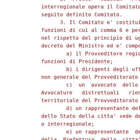
          interregionale opera il Comitato
          seguito definito Comitato. 

                3. Il Comitato e' costitui
          funzioni di cui al comma 6 e per
          nel rispetto del principio di ug
          decreto del Ministro ed e' compo
                  a) il Provveditore regio
          funzioni di Presidente; 

                  b) i dirigenti degli uff
          non generale del Provveditorato 
                  c)  un  avvocato  dello 
          Avvocature   distrettuali   rien
          territoriale del Provveditorato 
                  d) un rappresentante del
          dello Stato della citta' sede de
          o interregionale; 

                  e) un rappresentante  de
          della  Prefettura  della  citta'