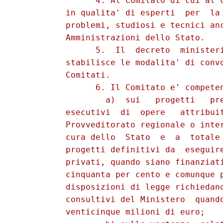
                4. Al Comitato di cui al c
          in qualita' di esperti  per  la 
          problemi, studiosi e tecnici anc
          Amministrazioni dello Stato. 

                5.  Il  decreto  ministeri
          stabilisce le modalita' di convo
          Comitati. 

                6. Il Comitato e' competen
                  a)  sui   progetti   pre
          esecutivi  di  opere   attribuit
          Provveditorato regionale o inter
          cura dello  Stato  e  a  totale 
          progetti definitivi da  eseguire
          privati, quando siano finanziati
          cinquanta per cento e comunque p
          disposizioni di legge richiedano
          consultivi del Ministero  quando
          venticinque milioni di euro; 
