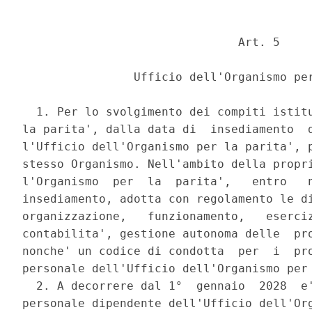
                               Art. 5 

                Ufficio dell'Organismo per
  1. Per lo svolgimento dei compiti istitu
la parita', dalla data di  insediamento  d
l'Ufficio dell'Organismo per la parita', p
stesso Organismo. Nell'ambito della propri
l'Organismo  per  la  parita',   entro   n
insediamento, adotta con regolamento le di
organizzazione,   funzionamento,   eserciz
contabilita', gestione autonoma delle  pro
nonche' un codice di condotta  per  i  pro
personale dell'Ufficio dell'Organismo per 
  2. A decorrere dal 1°  gennaio  2028  e'
personale dipendente dell'Ufficio dell'Org