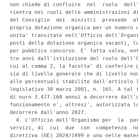
non chiede di confluire  nel  ruolo  dell'
rientra nei ruoli delle amministrazioni di
del Consiglio  dei  ministri  provvede  al
propria dotazione organica per un numero d
unita' transitate nell'Ufficio dell'Organi
posti della dotazione organica vacanti, la
per pubblico concorso. E' fatta salva, ent
tre anni dall'istituzione del ruolo dell'O
cui al comma 2, la facolta' di conferire g
sia di livello generale che di livello non
alle percentuali stabilite dall'articolo 1
legislativo 30 marzo 2001, n. 165. A tal f
di euro 3.477.160 annui a decorrere dall'a
funzionamento e', altresi', autorizzata la
decorrere dall'anno 2027. 

  4. L'Ufficio dell'Organismo per  la  par
servizi, di  cui  due  con  competenza  ne
direttiva (UE) 2024/1499 e uno nelle mater