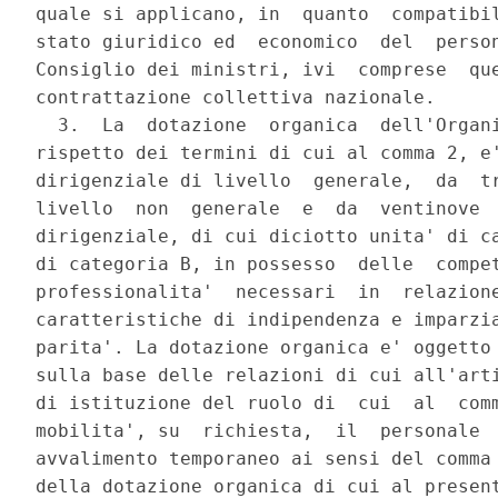
quale si applicano, in  quanto  compatibil
stato giuridico ed  economico  del  person
Consiglio dei ministri, ivi  comprese  que
contrattazione collettiva nazionale. 

  3.  La  dotazione  organica  dell'Organi
rispetto dei termini di cui al comma 2, e'
dirigenziale di livello  generale,  da  tr
livello  non  generale  e  da  ventinove  
dirigenziale, di cui diciotto unita' di ca
di categoria B, in possesso  delle  compet
professionalita'  necessari  in  relazione
caratteristiche di indipendenza e imparzia
parita'. La dotazione organica e' oggetto 
sulla base delle relazioni di cui all'arti
di istituzione del ruolo di  cui  al  comm
mobilita', su  richiesta,  il  personale  
avvalimento temporaneo ai sensi del comma 
della dotazione organica di cui al present