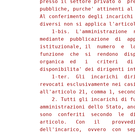
          presso il settore privato o  pre
          pubbliche, purche' attinenti al 
          Al conferimento degli incarichi 
          diversi non si applica l'articol
              1-bis.  L'amministrazione  r
          mediante  pubblicazione  di  app
          istituzionale, il  numero  e  la
          funzione  che  si  rendono  disp
          organica  ed   i   criteri   di 
          disponibilita' dei dirigenti int
              1-ter.  Gli  incarichi  diri
          revocati esclusivamente nei casi
          all'articolo 21, comma 1, second
              2. Tutti gli incarichi di fu
          amministrazioni dello Stato, anc
          sono  conferiti  secondo  le  di
          articolo.   Con   il    provvedi
          dell'incarico,  ovvero  con  sep