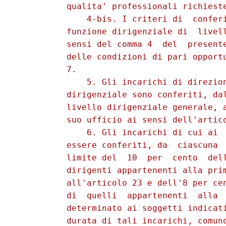
          qualita' professionali richieste
              4-bis. I criteri di  conferi
          funzione dirigenziale di  livell
          sensi del comma 4  del  presente
          delle condizioni di pari opportu
          7. 

              5. Gli incarichi di direzion
          dirigenziale sono conferiti, dal
          livello dirigenziale generale, a
          suo ufficio ai sensi dell'artico
              6. Gli incarichi di cui ai  
          essere conferiti, da  ciascuna  
          limite del  10  per  cento  dell
          dirigenti appartenenti alla prim
          all'articolo 23 e dell'8 per cen
          di  quelli  appartenenti  alla  
          determinato ai soggetti indicati
          durata di tali incarichi, comunq