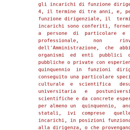
          gli incarichi di funzione dirige
          4, il termine di tre anni, e, pe
          funzione dirigenziale, il  termi
          incarichi sono conferiti, fornen
          a  persone  di  particolare  e  
          professionale,     non      rinv
          dell'Amministrazione,  che  abbi
          organismi  ed  enti  pubblici  o
          pubbliche o private con esperien
          quinquennio  in  funzioni  dirig
          conseguito una particolare speci
          culturale  e  scientifica   desu
          universitaria   e   postuniversi
          scientifiche e da concrete esper
          per almeno un  quinquennio,  anc
          statali,  ivi  comprese   quelle
          incarichi, in posizioni funziona
          alla dirigenza, o che provengano