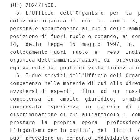
(UE) 2024/1500. 

  5. L'Ufficio  dell'Organismo  per  la  p
dotazione organica di  cui  al  comma  3, 
personale appartenente ai ruoli delle ammi
posizione di fuori ruolo o comando, ai sen
14,  della  legge  15  maggio  1997,  n.  
collocamento fuori  ruolo  e'  reso  indis
organica dell'amministrazione di  provenie
equivalente dal punto di vista finanziario
  6. I due servizi dell'Ufficio dell'Organ
competenza nelle materie di cui alla diret
avvalersi di esperti,  fino  ad  un  massi
competenza  in  ambito  giuridico,  ammini
comprovata  esperienza  in  materia  di  c
discriminazione di cui all'articolo 1, com
prestare  la  propria  opera   professiona
L'Organismo per la parita', nei  limiti  d
puo' prevedere un compenso individuale non