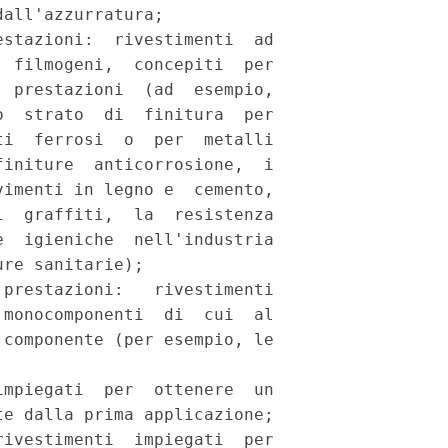
all'azzurratura; 

stazioni:  rivestimenti  ad

 filmogeni,  concepiti  per

 prestazioni  (ad  esempio,

  strato  di  finitura  per

i  ferrosi  o  per  metalli

initure  anticorrosione,  i

imenti in legno e  cemento,

  graffiti,  la  resistenza

  igieniche  nell'industria

re sanitarie); 

prestazioni:   rivestimenti

monocomponenti  di  cui  al

componente (per esempio, le

 

mpiegati  per  ottenere  un

e dalla prima applicazione; 

ivestimenti  impiegati  per
