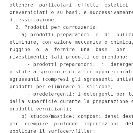
ottenere  particolari  effetti  estetici  
preverniciati o su basi, e successivamente
di essiccazione. 

  2. Prodotti per carrozzeria: 

    a) prodotti preparatori  e  di  pulizi
eliminare, con azione meccanica o chimica,
ruggine  o  a  fornire  una  base   per   
rivestimenti; tali prodotti comprendono: 

      - prodotti preparatori:  i  detergen
pistole a spruzzo e di altre apparecchiatu
sgrassanti (compresi gli sgrassanti antist
prodotti per eliminare il silicone; 

      - predetergenti: i detergenti per la
dalla superficie durante la preparazione e
prodotti vernicianti; 

    b) stucco/mastice: composti densi dest
per  riempire  profonde  imperfezioni  del
applicare il surfacer/filler; 
