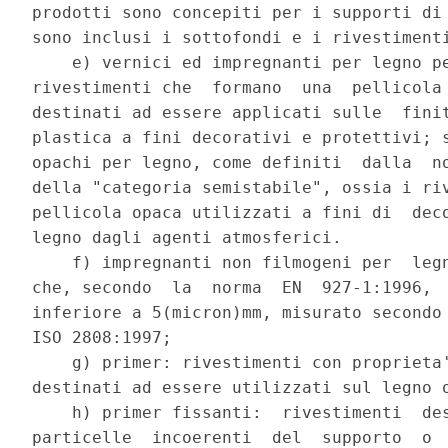
prodotti sono concepiti per i supporti di 
sono inclusi i sottofondi e i rivestimenti
    e) vernici ed impregnanti per legno pe
rivestimenti che  formano  una  pellicola 
destinati ad essere applicati sulle  finit
plastica a fini decorativi e protettivi; s
opachi per legno, come definiti  dalla  no
della "categoria semistabile", ossia i riv
pellicola opaca utilizzati a fini di  deco
legno dagli agenti atmosferici. 

    f) impregnanti non filmogeni per  legn
che, secondo  la  norma  EN  927-1:1996,  
inferiore a 5(micron)mm, misurato secondo 
ISO 2808:1997; 

    g) primer: rivestimenti con proprieta'
destinati ad essere utilizzati sul legno o
    h) primer fissanti:  rivestimenti  des
particelle  incoerenti  del  supporto  o  