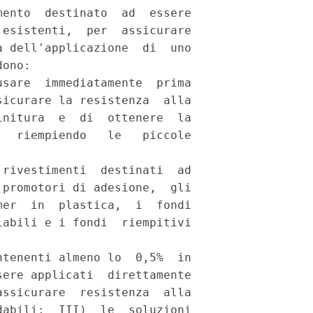
ento  destinato  ad  essere

esistenti,  per  assicurare

 dell'applicazione  di  uno

ono: 

sare  immediatamente  prima

icurare la resistenza  alla

nitura  e  di  ottenere  la

  riempiendo   le   piccole

rivestimenti  destinati  ad

promotori di adesione,  gli

er  in  plastica,  i  fondi

abili e i fondi  riempitivi

tenenti almeno lo  0,5%  in

ere applicati  direttamente

ssicurare  resistenza  alla

abili;  III)  le  soluzioni
