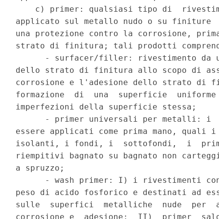
    c) primer: qualsiasi tipo di  rivestim
applicato sul metallo nudo o su finiture  
una protezione contro la corrosione, prima
strato di finitura; tali prodotti comprend
      - surfacer/filler: rivestimento da u
dello strato di finitura allo scopo di ass
corrosione e l'adesione dello strato di fi
formazione  di  una  superficie  uniforme 
imperfezioni della superficie stessa; 

      - primer universali per metalli: i  
essere applicati come prima mano, quali i 
isolanti, i fondi, i  sottofondi,  i  prim
riempitivi bagnato su bagnato non carteggi
a spruzzo; 

      - wash primer: I) i rivestimenti con
peso di acido fosforico e destinati ad ess
sulle  superfici  metalliche  nude  per  a
corrosione e  adesione;  II)  primer  sald