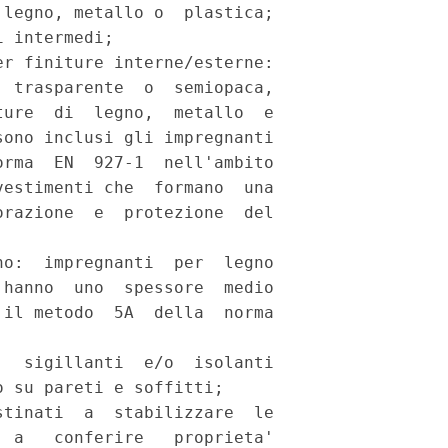
legno, metallo o  plastica;

 intermedi; 

r finiture interne/esterne:

 trasparente  o  semiopaca,

ure  di  legno,  metallo  e

ono inclusi gli impregnanti

rma  EN  927-1  nell'ambito

estimenti che  formano  una

razione  e  protezione  del

o:  impregnanti  per  legno

hanno  uno  spessore  medio

il metodo  5A  della  norma

  sigillanti  e/o  isolanti

 su pareti e soffitti; 

tinati  a  stabilizzare  le

 a   conferire   proprieta'
