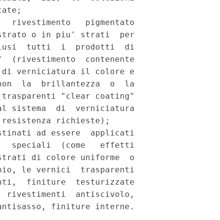
ate; 

  rivestimento   pigmentato

trato o in piu' strati  per

usi  tutti  i  prodotti  di

  (rivestimento  contenente

di verniciatura il colore e

on  la  brillantezza  o  la

trasparenti "clear coating"

l sistema  di  verniciatura

resistenza richieste); 

tinati ad essere  applicati

  speciali  (come   effetti

trati di colore uniforme  o

io, le vernici  trasparenti

ti,  finiture  testurizzate

 rivestimenti  antiscivolo,

ntisasso, finiture interne. 
