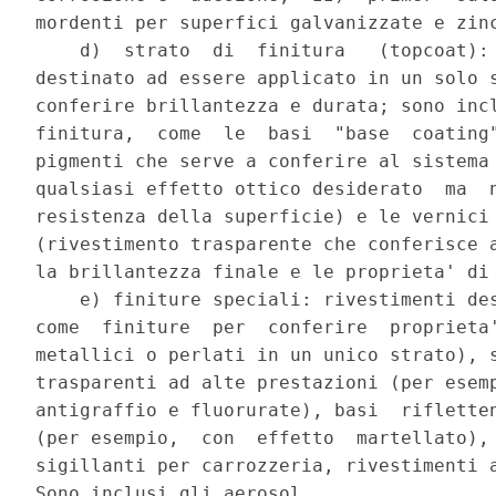
mordenti per superfici galvanizzate e zinc
    d)  strato  di  finitura   (topcoat): 
destinato ad essere applicato in un solo s
conferire brillantezza e durata; sono incl
finitura,  come  le  basi  "base  coating"
pigmenti che serve a conferire al sistema 
qualsiasi effetto ottico desiderato  ma  n
resistenza della superficie) e le vernici 
(rivestimento trasparente che conferisce a
la brillantezza finale e le proprieta' di 
    e) finiture speciali: rivestimenti des
come  finiture  per  conferire  proprieta'
metallici o perlati in un unico strato), s
trasparenti ad alte prestazioni (per esemp
antigraffio e fluorurate), basi  rifletten
(per esempio,  con  effetto  martellato), 
sigillanti per carrozzeria, rivestimenti a