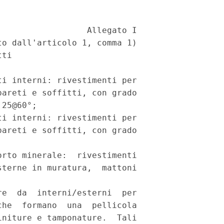
                 Allegato I 

o dall'articolo 1, comma 1) 

ti 

i interni: rivestimenti per

areti e soffitti, con grado

25@60°; 

i interni: rivestimenti per

areti e soffitti, con grado

rto minerale:  rivestimenti

terne in muratura,  mattoni

e  da  interni/esterni  per

he  formano  una  pellicola

niture e tamponature.  Tali
