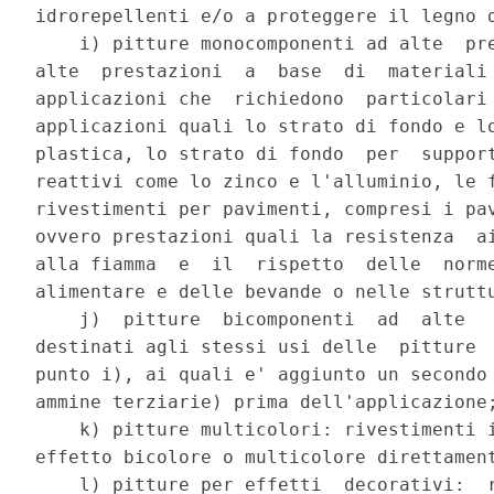
idrorepellenti e/o a proteggere il legno d
    i) pitture monocomponenti ad alte  pre
alte  prestazioni  a  base  di  materiali 
applicazioni che  richiedono  particolari 
applicazioni quali lo strato di fondo e lo
plastica, lo strato di fondo  per  support
reattivi come lo zinco e l'alluminio, le f
rivestimenti per pavimenti, compresi i pav
ovvero prestazioni quali la resistenza  ai
alla fiamma  e  il  rispetto  delle  norme
alimentare e delle bevande o nelle struttu
    j)  pitture  bicomponenti  ad  alte   
destinati agli stessi usi delle  pitture  
punto i), ai quali e' aggiunto un secondo 
ammine terziarie) prima dell'applicazione;
    k) pitture multicolori: rivestimenti i
effetto bicolore o multicolore direttament
    l) pitture per effetti  decorativi:  r