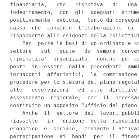
finanziaria,   che   risentiva   di   una 
indebitamento,  con  gli  adeguati  strume
positivamente  evoluta,  tanto da consegui
cassa  che  consente  l'elaborazione  di  
rispondente alle esigenze della collettivi
    Per  porre le basi di un ordinato e co
settore   sul   quale   da  sempre  conver
criminalita'  organizzata,  nonche' per co
poste  in  essere  dalla  precedente  ammi
tornaconti  affaristici,  la  commissione 
procedure per la stesura del piano regolat
alle   osservazioni   ed  alle  direttive 
assessorato  regionale;  per  il  necessar
costituito un apposito "ufficio del piano"
    Anche  il  settore  dei  lavori pubbli
riassetto   in  funzione  della  riqualifi
economico  e  sociale,  mediante l'attivaz
partecipazione  ai  bandi  per  il  finanz