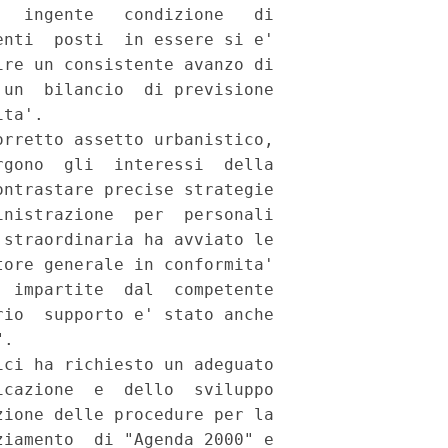
  ingente   condizione   di

nti  posti  in essere si e'

re un consistente avanzo di

un  bilancio  di previsione

ta'.

rretto assetto urbanistico,

gono  gli  interessi  della

ntrastare precise strategie

nistrazione  per  personali

straordinaria ha avviato le

ore generale in conformita'

 impartite  dal  competente

io  supporto e' stato anche

.

ci ha richiesto un adeguato

cazione  e  dello  sviluppo

ione delle procedure per la

iamento  di "Agenda 2000" e
