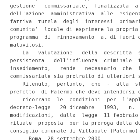
gestione   commissariale,  finalizzata  a 
dell'azione  amministrativa  alle  esigenz
fattiva  tutela  degli  interessi  primari
comunita'  locale di esprimere la propria 
programma  di  rinnovamento  al di fuori d
malavitosi.

    La   valutazione   della  descritta  s
persistenza   dell'influenza  criminale  f
insediamento,   rende   necessario  che  i
commissariale sia protratto di ulteriori s
    Ritenuto,  pertanto,  che  -  alla  st
prefetto  di Palermo che deve intendersi q
-   ricorrano  le  condizioni  per  l'appl
decreto-legge   20 dicembre   1993,   n.  
modificazioni,  dalla  legge  11 febbraio 
rituale  proposta  per la proroga della du
consiglio comunale di Villabate (Palermo) 
      Roma, 28 settembre 2000
