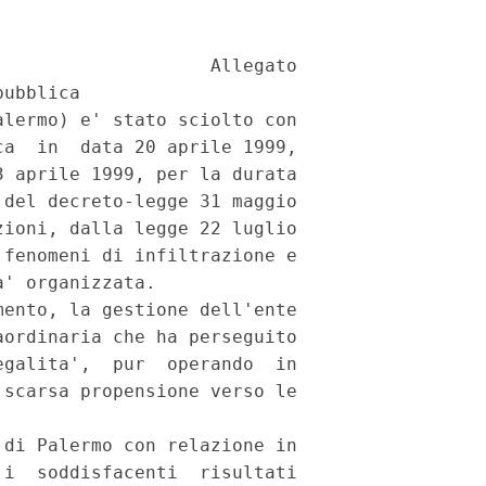
                   Allegato

ubblica

lermo) e' stato sciolto con

a  in  data 20 aprile 1999,

 aprile 1999, per la durata

del decreto-legge 31 maggio

ioni, dalla legge 22 luglio

fenomeni di infiltrazione e

' organizzata.

ento, la gestione dell'ente

ordinaria che ha perseguito

galita',  pur  operando  in

scarsa propensione verso le

di Palermo con relazione in

i  soddisfacenti  risultati
