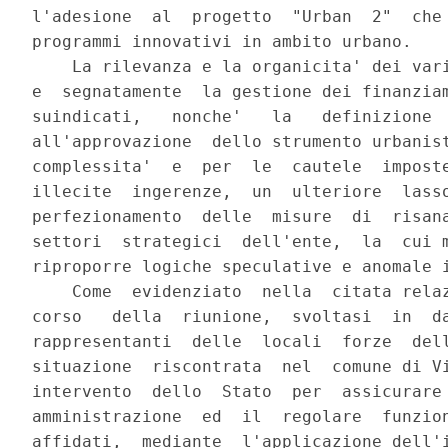
l'adesione  al  progetto  "Urban  2"  che 
programmi innovativi in ambito urbano.

    La rilevanza e la organicita' dei vari
e  segnatamente  la gestione dei finanziam
suindicati,   nonche'   la   definizione  
all'approvazione  dello strumento urbanist
complessita'  e  per  le  cautele  imposte
illecite  ingerenze,  un  ulteriore  lasso
perfezionamento  delle  misure  di  risana
settori  strategici  dell'ente,  la  cui m
riproporre logiche speculative e anomale i
    Come  evidenziato  nella  citata relaz
corso   della  riunione,  svoltasi  in  da
rappresentanti  delle  locali  forze  dell
situazione  riscontrata  nel  comune di Vi
intervento  dello  Stato  per  assicurare 
amministrazione  ed  il  regolare  funzion
affidati,  mediante  l'applicazione dell'i