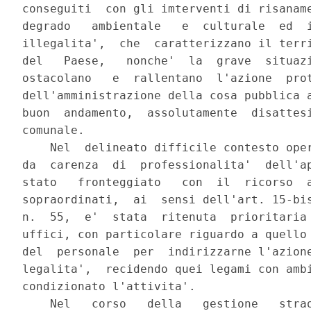
conseguiti  con gli imterventi di risaname
degrado   ambientale   e  culturale  ed  i
illegalita',  che  caratterizzano il terri
del   Paese,   nonche'  la  grave  situazi
ostacolano   e  rallentano  l'azione  prot
dell'amministrazione della cosa pubblica a
buon  andamento,  assolutamente  disattesi
comunale.

    Nel  delineato difficile contesto oper
da  carenza  di  professionalita'  dell'ap
stato   fronteggiato   con  il  ricorso  a
sopraordinati,  ai  sensi dell'art. 15-bis
n.  55,  e'  stata  ritenuta  prioritaria 
uffici, con particolare riguardo a quello 
del  personale  per  indirizzarne l'azione
legalita',  recidendo quei legami con ambi
condizionato l'attivita'.

    Nel   corso   della   gestione   strao