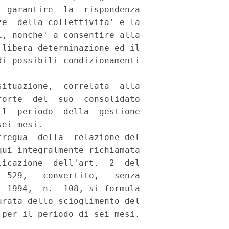
 garantire  la  rispondenza

e  della collettivita' e la

, nonche' a consentire alla

libera determinazione ed il

i possibili condizionamenti

ituazione,  correlata  alla

orte  del  suo  consolidato

l  periodo  della  gestione

ei mesi.

regua  della  relazione del

ui integralmente richiamata

icazione  dell'art.  2  del

 529,   convertito,   senza

 1994,  n.  108, si formula

rata dello scioglimento del

per il periodo di sei mesi.
