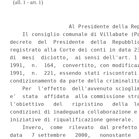
(all. 1 - art. 1)
                                          
                   Al Presidente della Rep
    Il consiglio comunale di Villabate (Pa
decreto  del  Presidente  della  Repubblic
registrato alla Corte dei conti in data 23
di  mesi  diciotto,  ai sensi dell'art. 1 
1991,  n.  164,  convertito, con modificaz
1991,  n.  221, essendo stati riscontrati 
condizionamento da parte della criminalita
    Per  l'effetto  dell'avvenuto scioglim
e'  stata  affidata  alla commissione stra
l'obiettivo   del   ripristino   della  le
condizioni di inadeguata collaborazione e 
iniziative di riqualificazione generale.

    Invero,  come  rilevato  dal prefetto 
data   7 settembre   2000,   nonostante   