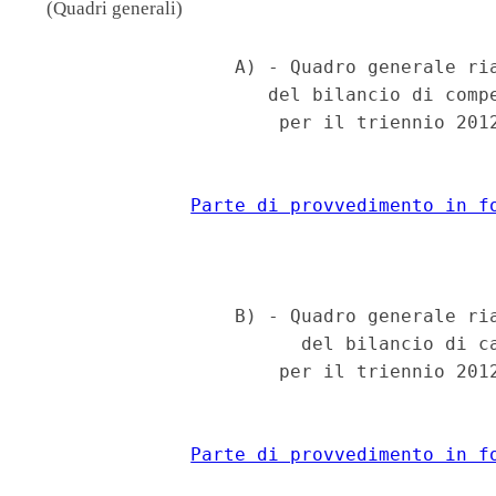
(Quadri generali)
                  A) - Quadro generale ria
                     del bilancio di compe
                      per il triennio 2012
Parte di provvedimento in f
                  B) - Quadro generale ria
                        del bilancio di ca
                      per il triennio 2012
Parte di provvedimento in f