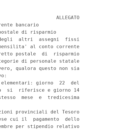
                   ALLEGATO

ente bancario

ostale di risparmio

egli  altri  assegni  fissi

ensilita' al conto corrente

etto postale  di  risparmio

egorie di personale statale

ero, qualora questo non sia

o:

elementari: giorno  22  del

  si  riferisce e giorno 14

tesso  mese  e  tredicesima

ioni provinciali del Tesoro

se cui il  pagamento  dello

mbre per stipendio relativo
