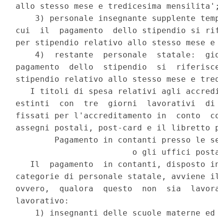
allo stesso mese e tredicesima mensilita';
    3) personale insegnante supplente temp
cui  il  pagamento  dello stipendio si rif
per stipendio relativo allo stesso mese e 
    4)  restante  personale  statale:  gio
pagamento  dello  stipendio  si  riferisce
stipendio relativo allo stesso mese e tred
   I titoli di spesa relativi agli accredi
estinti  con  tre  giorni  lavorativi  di 
fissati per l'accreditamento in  conto  co
assegni postali, post-card e il libretto p
        Pagamento in contanti presso le se
                        o gli uffici posta
   Il  pagamento  in contanti, disposto in
categorie di personale statale, avviene il
ovvero,  qualora  questo  non  sia  lavora
lavorativo:

    1) insegnanti delle scuole materne ed 