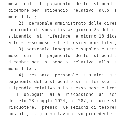
mese  cui  il  pagamento  dello  stipendio
dicembre per  stipendio  relativo  allo  s
mensilita';

    2)  personale amministrato dalle direz
con ruoli di spesa fissa: giorno 26 del me
stipendio  si  riferisce  e giorno 18 dice
allo stesso mese e tredicesima mensilita';
    3) personale insegnante supplente temp
mese  cui  il  pagamento  dello  stipendio
dicembre per  stipendio  relativo  allo  s
mensilita';

    4)  restante  personale  statale:  gio
pagamento dello stipendio si  riferisce  e
stipendio relativo allo stesso mese e tred
   I  delegati  alla  riscossione  ai  sen
decreto 23 maggio 1924, n. 287, e successi
riscuotere,  presso  le sezioni di tesorer
postali, il giorno lavorativo precedente a