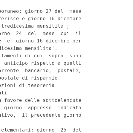


oraneo: giorno 27 del  mese

erisce e giorno 16 dicembre

tredicesima mensilita';

rno  24  del  mese  cui  il

  e  giorno 16 dicembre per

icesima mensilita'.

tamenti di cui  sopra  sono

 anticipo rispetto a quelli

rrente  bancario,  postale,

ostale di risparmio.

zioni di tesoreria

li

 favore delle sottoelencate

 giorno  appresso  indicato

tivo,  il precedente giorno

elementari: giorno  25  del
