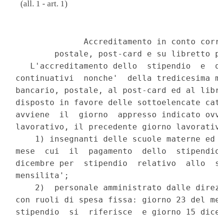
(all. 1 - art. 1)
                                          
              Accreditamento in conto corr
        postale, post-card e su libretto p
   L'accreditamento dello  stipendio  e  d
continuativi  nonche'  della tredicesima m
bancario, postale, al post-card ed al libr
disposto in favore delle sottoelencate cat
avviene  il  giorno  appresso indicato ovv
lavorativo, il precedente giorno lavorativ
    1) insegnanti delle scuole materne ed 
mese  cui  il  pagamento  dello  stipendio
dicembre per  stipendio  relativo  allo  s
mensilita';

    2)  personale amministrato dalle direz
con ruoli di spesa fissa: giorno 23 del me
stipendio  si  riferisce  e giorno 15 dice