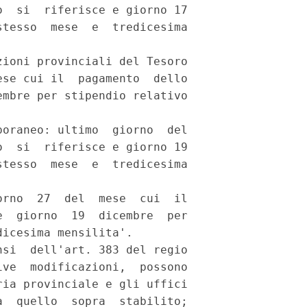
  si  riferisce e giorno 17

tesso  mese  e  tredicesima

ioni provinciali del Tesoro

se cui il  pagamento  dello

mbre per stipendio relativo



oraneo: ultimo  giorno  del

  si  riferisce e giorno 19

tesso  mese  e  tredicesima

rno  27  del  mese  cui  il

  giorno  19  dicembre  per

icesima mensilita'.

si  dell'art. 383 del regio

ve  modificazioni,  possono

ia provinciale e gli uffici

  quello  sopra  stabilito;
