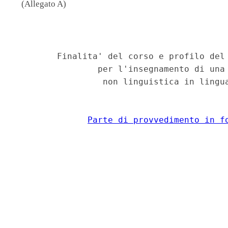
(Allegato A)
                                          
        Finalita' del corso e profilo del 
                per l'insegnamento di una 
                 non linguistica in lingua
Parte di provvedimento in f