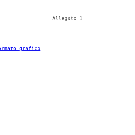
                 Allegato 1 

ormato grafico