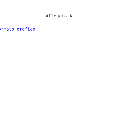
                 Allegato A 

ormato grafico