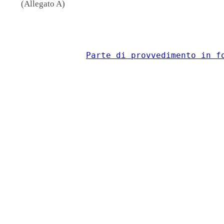
(Allegato A)
                                          
Parte di provvedimento in f