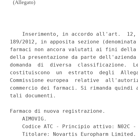
(Allegato)
                                          
    Inserimento, in accordo all'art.  12, 
189/2012, in apposita sezione (denominata 
farmaci non ancora valutati ai fini della 
della presentazione da parte dell'azienda 
domanda  di  diversa  classificazione.  Le
costituiscono  un  estratto  degli  Allega
Commissione europea  relative  all'autoriz
commercio dei farmaci. Si rimanda quindi a
tali documenti. 

Farmaco di nuova registrazione. 

    AIMOVIG. 

    Codice ATC - Principio attivo: N02C - 
    Titolare: Novartis Europharm Limited. 