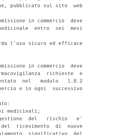
e, pubblicato sul sito  web

missione in commercio  deve

edicinale  entro  sei  mesi

da l'uso sicuro ed efficace

missione in commercio  deve

macovigilanza  richieste  e

ntato  nel   modulo   1.8.2

ercio e in ogni  successivo

to: 

i medicinali; 

estione  del   rischio   e'

del  ricevimento  di  nuove

iamento  significativo  del
