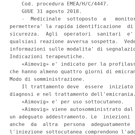
    Cod. procedura EMEA/H/C/4447. 

    GUUE 31 agosto 2018. 

    -  Medicinale  sottoposto  a   monitor
permettera' la rapida identificazione  di 
sicurezza.  Agli  operatori  sanitari  e' 
qualsiasi reazione avversa sospetta.  Vede
informazioni sulle modalita' di segnalazio
Indicazioni terapeutiche. 

    «Aimovig» e' indicato per la profilass
che hanno almeno quattro giorni di emicran
Modo di somministrazione. 

    Il trattamento deve  essere  iniziato 
diagnosi e nel trattamento dell'emicrania.
    «Aimovig» e' per uso sottocutaneo. 

    «Aimovig» viene autosomministrato dal 
un adeguato addestramento. Le  iniezioni  
anche  da  altra  persona  adeguatamente  
l'iniezione sottocutanea comprendono l'add