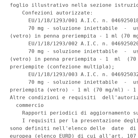
foglio illustrativo nella sezione istruzio
    Confezioni autorizzate: 

      EU/1/18/1293/001 A.I.C. n. 046925018
      70 mg - soluzione iniettabile  -  us
(vetro) in penna preriempita - 1 ml (70 mg
      EU/1/18/1293/002 A.I.C. n. 046925020
      70 mg - soluzione iniettabile  -  us
(vetro) in penna preriempita - 1  ml  (70 
preriempite (confezione multipla); 

      EU/1/18/1293/003 A.I.C. n. 046925032
      70 mg - soluzione iniettabile  -  us
preriempita (vetro) - 1 ml (70 mg/ml) - 1 
Altre condizioni e requisiti  dell'autoriz
  commercio 

    Rapporti periodici di aggiornamento su
    I requisiti per la presentazione degli
sono definiti nell'elenco delle  date  di 
europea (elenco EURD) di cui all'art. 107 