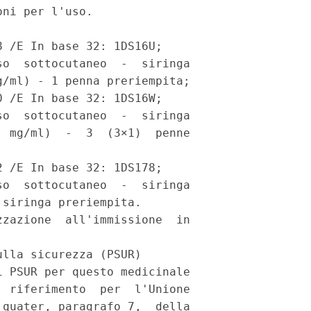
ni per l'uso. 

 /E In base 32: 1DS16U; 

o  sottocutaneo  -  siringa

/ml) - 1 penna preriempita; 

 /E In base 32: 1DS16W; 

o  sottocutaneo  -  siringa

 mg/ml)  -  3  (3×1)  penne

 /E In base 32: 1DS178; 

o  sottocutaneo  -  siringa

siringa preriempita. 

zazione  all'immissione  in

lla sicurezza (PSUR) 

 PSUR per questo medicinale

 riferimento  per  l'Unione

quater, paragrafo 7,  della
