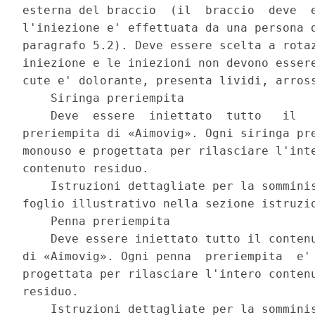
esterna del braccio  (il  braccio  deve  e
l'iniezione e' effettuata da una persona d
paragrafo 5.2). Deve essere scelta a rotaz
iniezione e le iniezioni non devono essere
cute e' dolorante, presenta lividi, arross
    Siringa preriempita 

    Deve  essere  iniettato  tutto   il   
preriempita di «Aimovig». Ogni siringa pre
monouso e progettata per rilasciare l'inte
contenuto residuo. 

    Istruzioni dettagliate per la somminis
foglio illustrativo nella sezione istruzio
    Penna preriempita 

    Deve essere iniettato tutto il contenu
di «Aimovig». Ogni penna  preriempita  e' 
progettata per rilasciare l'intero contenu
residuo. 

    Istruzioni dettagliate per la somminis