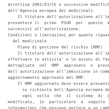
direttiva 2001/83/CE e successive modifich
dell'Agenzia europea dei medicinali. 

    Il titolare dell'autorizzazione all'im
presentare il  primo  PSUR  per  questo  m
successivi all'autorizzazione. 

Condizioni o limitazioni per quanto riguar
  del medicinale 

    Piano di gestione del rischio (RMP) 

    Il titolare dell'autorizzazione all'im
effettuare le attivita' e le azioni di far
dettagliate  nel  RMP  approvato  e  prese
dell'autorizzazione all'immissione in comm
aggiornamento approvato del RMP. 

    Il RMP aggiornato deve essere presenta
      su richiesta dell'Agenzia europea de
      ogni  volta  che  il  sistema  di  g
modificato,  in  particolare  a  seguito  
informazioni che possono portare a un camb