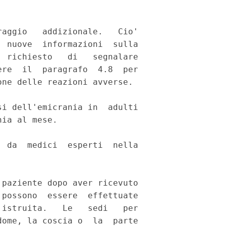
aggio   addizionale.   Cio'

 nuove  informazioni  sulla

 richiesto   di   segnalare

re  il  paragrafo  4.8  per

ne delle reazioni avverse. 

i dell'emicrania in  adulti

ia al mese. 

 da  medici  esperti  nella

 

paziente dopo aver ricevuto

possono  essere  effettuate

istruita.   Le   sedi   per

ome, la coscia o  la  parte
