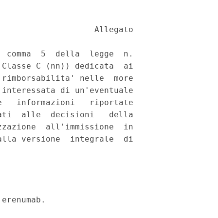
                   Allegato 

 comma  5  della  legge  n.

Classe C (nn)) dedicata  ai

rimborsabilita' nelle  more

interessata di un'eventuale

   informazioni   riportate

ti  alle  decisioni   della

zazione  all'immissione  in

lla versione  integrale  di

erenumab. 


