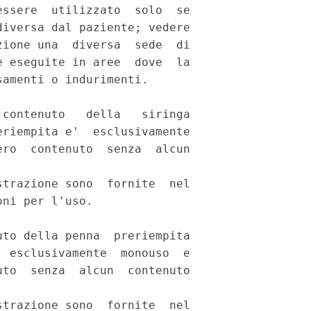
ssere  utilizzato  solo  se

iversa dal paziente; vedere

ione una  diversa  sede  di

 eseguite in aree  dove  la

amenti o indurimenti. 

contenuto   della   siringa

riempita e'  esclusivamente

ro  contenuto  senza  alcun

trazione sono  fornite  nel

ni per l'uso. 

to della penna  preriempita

 esclusivamente  monouso  e

to  senza  alcun  contenuto

trazione sono  fornite  nel
