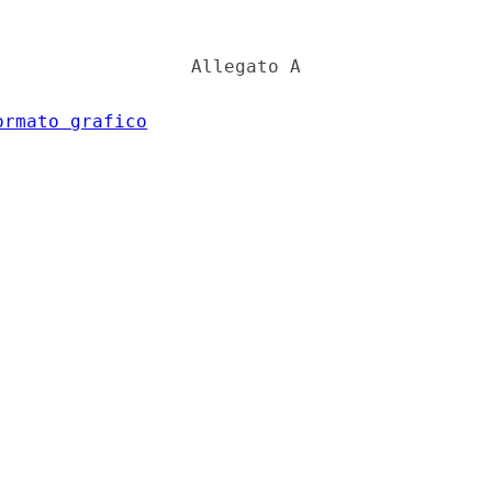
                 Allegato A 

ormato grafico