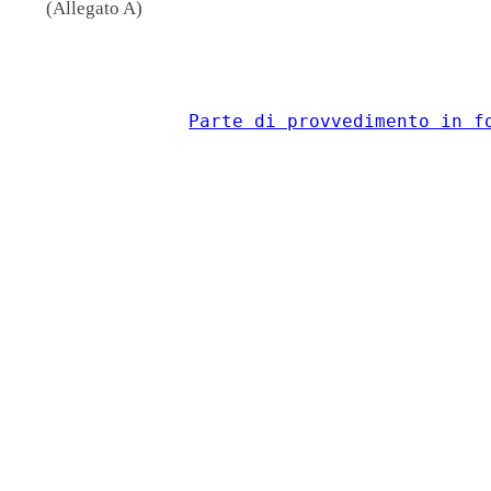
(Allegato A)
                                          
Parte di provvedimento in f