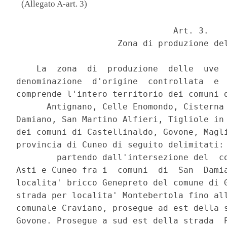
(Allegato A-art. 3)
                               Art. 3. 

                    Zona di produzione del
    La  zona  di  produzione  delle  uve  
denominazione  d'origine  controllata  e  
comprende l'intero territorio dei comuni d
      Antignano, Celle Enomondo, Cisterna 
Damiano, San Martino Alfieri, Tigliole in 
dei comuni di Castellinaldo, Govone, Magli
provincia di Cuneo di seguito delimitati: 
        partendo dall'intersezione del  co
Asti e Cuneo fra i  comuni  di  San  Damia
localita' bricco Genepreto del comune di G
strada per localita' Montebertola fino all
comunale Craviano, prosegue ad est della s
Govone. Prosegue a sud est della strada  P