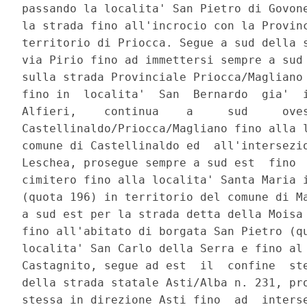
passando la localita' San Pietro di Govone
la strada fino all'incrocio con la Provinc
territorio di Priocca. Segue a sud della s
via Pirio fino ad immettersi sempre a sud 
sulla strada Provinciale Priocca/Magliano 
fino in  localita'  San  Bernardo  gia'  i
Alfieri,    continua    a     sud     oves
Castellinaldo/Priocca/Magliano fino alla l
comune di Castellinaldo ed  all'intersezio
Leschea, prosegue sempre a sud est  fino  
cimitero fino alla localita' Santa Maria i
(quota 196) in territorio del comune di Ma
a sud est per la strada detta della Moisa 
fino all'abitato di borgata San Pietro (qu
localita' San Carlo della Serra e fino al 
Castagnito, segue ad est  il  confine  ste
della strada statale Asti/Alba n. 231, pro
stessa in direzione Asti fino  ad  interse