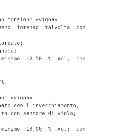
n menzione «vigna» 

eno  intenso  talvolta  con

oreale; 

nolo; 

minimo  12,50  %  Vol;  con

l. 

ne «vigna» 

ato con l'invecchiamento; 

ta con sentore di viola; 

minimo  13,00  %  Vol;  con
