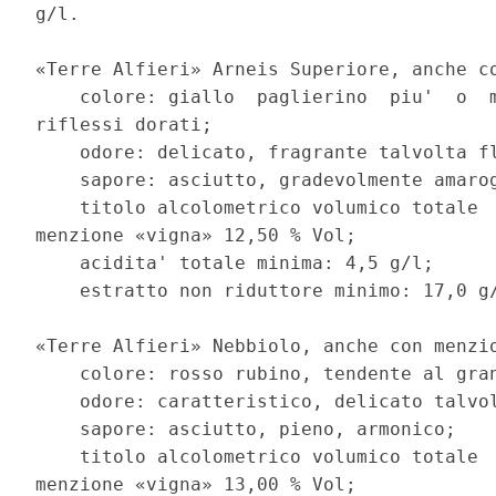
g/l. 

«Terre Alfieri» Arneis Superiore, anche co
    colore: giallo  paglierino  piu'  o  m
riflessi dorati; 

    odore: delicato, fragrante talvolta fl
    sapore: asciutto, gradevolmente amarog
    titolo alcolometrico volumico totale  
menzione «vigna» 12,50 % Vol; 

    acidita' totale minima: 4,5 g/l; 

    estratto non riduttore minimo: 17,0 g/
«Terre Alfieri» Nebbiolo, anche con menzio
    colore: rosso rubino, tendente al gran
    odore: caratteristico, delicato talvol
    sapore: asciutto, pieno, armonico; 

    titolo alcolometrico volumico totale  
menzione «vigna» 13,00 % Vol; 
