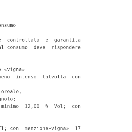
nsumo 

  controllata  e  garantita

l consumo  deve  rispondere

 «vigna» 

eno  intenso  talvolta  con

oreale; 

nolo; 

minimo  12,00  %  Vol;  con

l; con  menzione»vigna»  17
