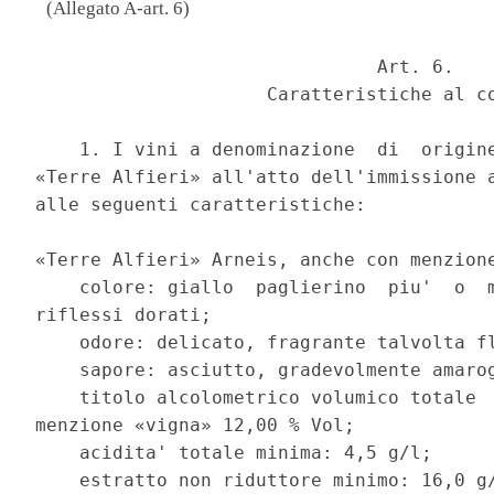
(Allegato A-art. 6)
                               Art. 6. 

                     Caratteristiche al co
    1. I vini a denominazione  di  origine
«Terre Alfieri» all'atto dell'immissione a
alle seguenti caratteristiche: 

«Terre Alfieri» Arneis, anche con menzione
    colore: giallo  paglierino  piu'  o  m
riflessi dorati; 

    odore: delicato, fragrante talvolta fl
    sapore: asciutto, gradevolmente amarog
    titolo alcolometrico volumico totale  
menzione «vigna» 12,00 % Vol; 

    acidita' totale minima: 4,5 g/l; 

    estratto non riduttore minimo: 16,0 g/