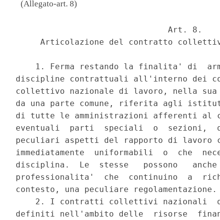
(Allegato-art. 8)
                               Art. 8. 

     Articolazione del contratto collettiv
    1. Ferma restando la finalita' di  arm
discipline contrattuali all'interno dei co
collettivo nazionale di lavoro, nella sua 
da una parte comune, riferita agli istitut
di tutte le amministrazioni afferenti al c
eventuali  parti  speciali  o  sezioni,  d
peculiari aspetti del rapporto di lavoro c
immediatamente  uniformabili  o  che  nece
disciplina.  Le  stesse   possono   anche 
professionalita'  che  continuino  a  rich
contesto, una peculiare regolamentazione. 
    2. I contratti collettivi nazionali  d
definiti nell'ambito delle  risorse  finan