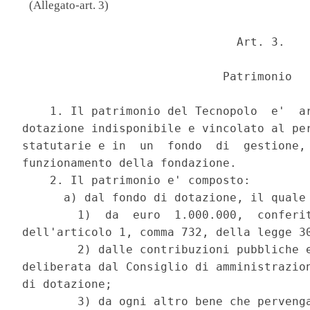
(Allegato-art. 3)
                               Art. 3. 

                             Patrimonio 

    1. Il patrimonio del Tecnopolo  e'  ar
dotazione indisponibile e vincolato al per
statutarie e in  un  fondo  di  gestione, 
funzionamento della fondazione. 

    2. Il patrimonio e' composto: 

      a) dal fondo di dotazione, il quale 
        1)  da  euro  1.000.000,  conferit
dell'articolo 1, comma 732, della legge 30
        2) dalle contribuzioni pubbliche e
deliberata dal Consiglio di amministrazion
di dotazione; 

        3) da ogni altro bene che pervenga