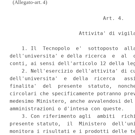
(Allegato-art. 4)
                               Art. 4. 

                       Attivita' di vigila
    1. Il  Tecnopolo  e'  sottoposto  alla
dell'universita' e della ricerca  e  al  c
conti, ai sensi dell'articolo 12 della leg
    2. Nell'esercizio dell'attivita' di cu
dell'universita'  e  della  ricerca   assi
finalita'  del  presente  statuto,  nonche
circolari che specificamente potranno prev
medesimo Ministero, anche avvalendosi del 
amministrazioni o d'intesa con queste. 

    3. Con riferimento agli  ambiti  richi
presente statuto,  il  Ministero  dell'uni
monitora i risultati e i prodotti delle te