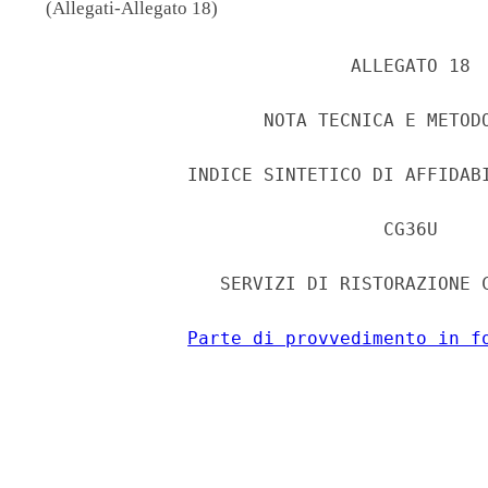
(Allegati-Allegato 18)
                             ALLEGATO 18 

                     NOTA TECNICA E METODO
              INDICE SINTETICO DI AFFIDABI
                                CG36U 

                 SERVIZI DI RISTORAZIONE C
Parte di provvedimento in f