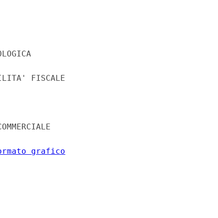
LOGICA 

LITA' FISCALE 

OMMERCIALE 

ormato grafico