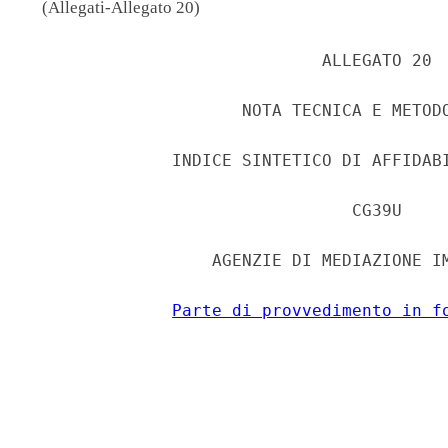
(Allegati-Allegato 20)
                             ALLEGATO 20 

                     NOTA TECNICA E METODO
              INDICE SINTETICO DI AFFIDABI
                                CG39U 

                  AGENZIE DI MEDIAZIONE IM
Parte di provvedimento in f