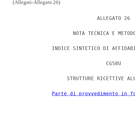
(Allegati-Allegato 26)
                             ALLEGATO 26 

                     NOTA TECNICA E METODO
              INDICE SINTETICO DI AFFIDABI
                                CG58U 

                   STRUTTURE RICETTIVE ALL
Parte di provvedimento in f