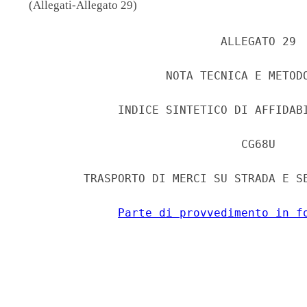
(Allegati-Allegato 29)
                             ALLEGATO 29 

                     NOTA TECNICA E METODO
              INDICE SINTETICO DI AFFIDABI
                                CG68U 

         TRASPORTO DI MERCI SU STRADA E SE
Parte di provvedimento in f