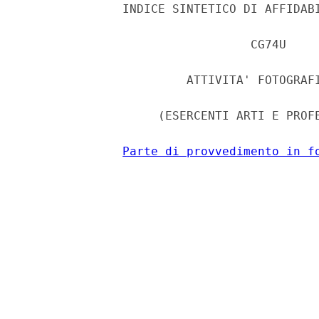
              INDICE SINTETICO DI AFFIDABI
                                CG74U 

                       ATTIVITA' FOTOGRAFI
                   (ESERCENTI ARTI E PROFE
Parte di provvedimento in f