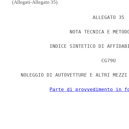
(Allegati-Allegato 35)
                             ALLEGATO 35 

                     NOTA TECNICA E METODO
              INDICE SINTETICO DI AFFIDABI
                                CG79U 

    NOLEGGIO DI AUTOVETTURE E ALTRI MEZZI 
Parte di provvedimento in f