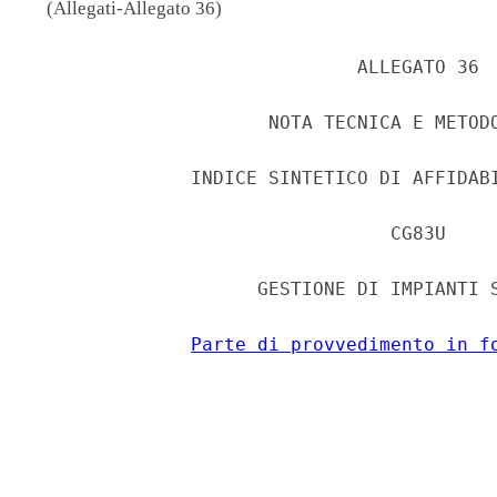
(Allegati-Allegato 36)
                             ALLEGATO 36 

                     NOTA TECNICA E METODO
              INDICE SINTETICO DI AFFIDABI
                                CG83U 

                    GESTIONE DI IMPIANTI S
Parte di provvedimento in f