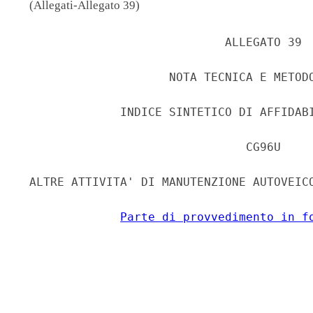
(Allegati-Allegato 39)
                             ALLEGATO 39 

                     NOTA TECNICA E METODO
              INDICE SINTETICO DI AFFIDABI
                                CG96U 

 ALTRE ATTIVITA' DI MANUTENZIONE AUTOVEICO
Parte di provvedimento in f