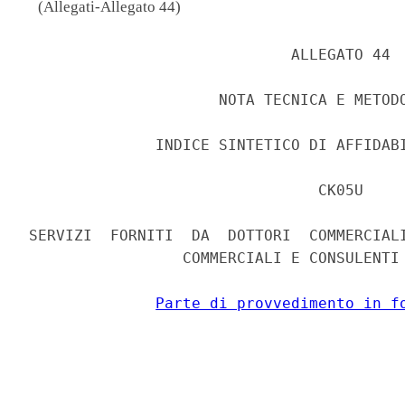
(Allegati-Allegato 44)
                             ALLEGATO 44 

                     NOTA TECNICA E METODO
              INDICE SINTETICO DI AFFIDABI
                                CK05U 

SERVIZI  FORNITI  DA  DOTTORI  COMMERCIALI
                 COMMERCIALI E CONSULENTI 
Parte di provvedimento in f