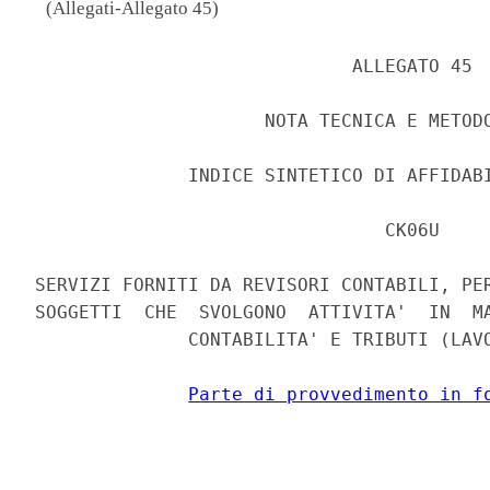
(Allegati-Allegato 45)
                             ALLEGATO 45 

                     NOTA TECNICA E METODO
              INDICE SINTETICO DI AFFIDABI
                                CK06U 

SERVIZI FORNITI DA REVISORI CONTABILI, PER
SOGGETTI  CHE  SVOLGONO  ATTIVITA'  IN  MA
              CONTABILITA' E TRIBUTI (LAVO
Parte di provvedimento in f