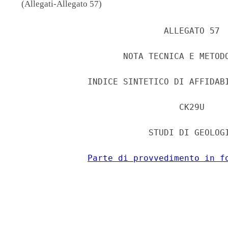
(Allegati-Allegato 57)
                             ALLEGATO 57 

                     NOTA TECNICA E METODO
              INDICE SINTETICO DI AFFIDABI
                                CK29U 

                          STUDI DI GEOLOGI
Parte di provvedimento in f