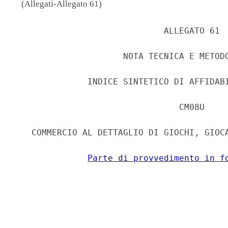
(Allegati-Allegato 61)
                             ALLEGATO 61 

                     NOTA TECNICA E METODO
              INDICE SINTETICO DI AFFIDABI
                                CM08U 

   COMMERCIO AL DETTAGLIO DI GIOCHI, GIOCA
Parte di provvedimento in f