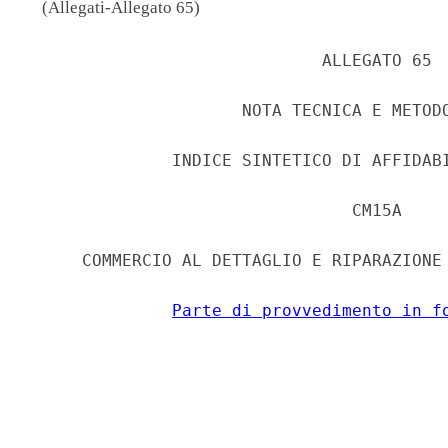
(Allegati-Allegato 65)
                             ALLEGATO 65 

                     NOTA TECNICA E METODO
              INDICE SINTETICO DI AFFIDABI
                                CM15A 

     COMMERCIO AL DETTAGLIO E RIPARAZIONE 
Parte di provvedimento in f