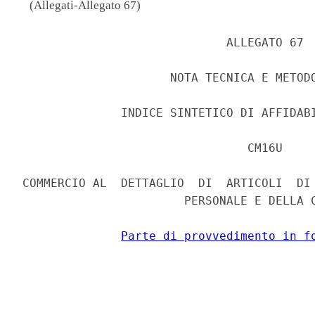
(Allegati-Allegato 67)
                             ALLEGATO 67 

                     NOTA TECNICA E METODO
              INDICE SINTETICO DI AFFIDABI
                                CM16U 

COMMERCIO AL  DETTAGLIO  DI  ARTICOLI  DI 
                       PERSONALE E DELLA C
Parte di provvedimento in f