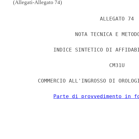
(Allegati-Allegato 74)
                             ALLEGATO 74 

                     NOTA TECNICA E METODO
              INDICE SINTETICO DI AFFIDABI
                                CM31U 

         COMMERCIO ALL'INGROSSO DI OROLOGI
Parte di provvedimento in f